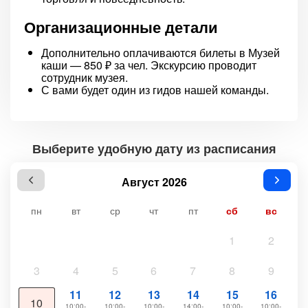
Организационные детали
Дополнительно оплачиваются билеты в Музей
каши — 850 ₽ за чел. Экскурсию проводит
сотрудник музея.
С вами будет один из гидов нашей команды.
Выберите удобную дату из расписания
Август 2026
пн
вт
ср
чт
пт
сб
вс
1
2
3
4
5
6
7
8
9
11
12
13
14
15
16
10
10:00-
10:00-
10:00-
14:00-
10:00-
10:00-