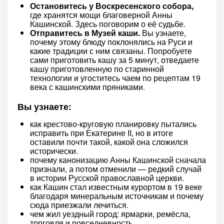
Остановитесь у Воскресенского собора,
где хранятся мощи благоверной Анны
Кашинской. Здесь поговорим о её судьбе.
Отправитесь в Музей каши.
Вы узнаете,
почему этому блюду поклонялись на Руси и
какие традиции с ним связаны. Попробуете
сами приготовить кашу за 5 минут, отведаете
кашу приготовленную по старинной
технологии и угоститесь чаем по рецептам 19
века с кашинскими пряниками.
Вы узнаете:
как крестово-круговую планировку пытались
исправить при Екатерине II, но в итоге
оставили почти такой, какой она сложился
исторически.
почему канонизацию Анны Кашинской сначала
признали, а потом отменили — редкий случай
в истории Русской православной церкви.
как Кашин стал известным курортом в 19 веке
благодаря минеральным источникам и почему
сюда приезжали лечиться.
чем жил уездный город: ярмарки, ремёсла,
торговля и повседневность.