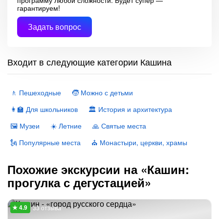
программу любой сложности. Будет супер —
гарантируем!
Задать вопрос
Входит в следующие категории Кашина
🚶 Пешеходные
🧒 Можно с детьми
👩‍🏫 Для школьников
🏛 История и архитектура
🖼 Музеи
☀️ Летние
🙏 Святые места
🗽 Популярные места
⛪️ Монастыри, церкви, храмы
Похожие экскурсии на «Кашин:
прогулка с дегустацией»
33 отзыва