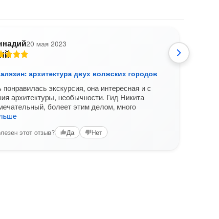
ннадий
20 мая 2023
Все
маш
Что
Калязин: архитектура двух волжских городов
отк
 понравилась экскурсия, она интересная и с
карт
ния архитектуры, необычности. Гид Никита
мечательный, болеет этим делом, много
альше
лезен этот отзыв?
Да
Нет