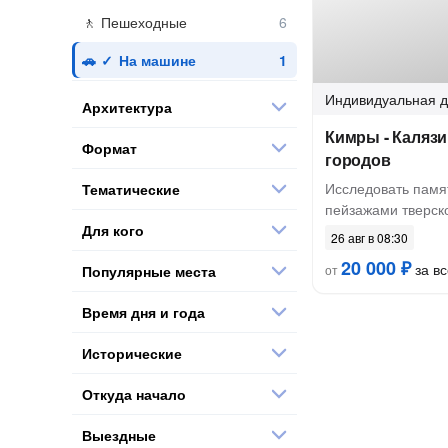
Пешеходные
На машине
Индивидуальная
д
Архитектура
Кимры - Калязи
Формат
городов
Исследовать памя
Тематические
пейзажами тверск
Для кого
26 авг в 08:30
20 000 ₽
за вс
Популярные места
от
Время дня и года
Исторические
Откуда начало
Выездные