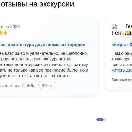
отзывы на экскурсии
Ге
 июн 2023
ин: архитектура двух волжских городов
Кимры - 
зывает живо и увлекательно, не шаблонно.
Нам очень
траивается под темп экскурсантов.
точки зре
естных волонтерских активностях, поэтому
просто за
ать не только как все прекрасно было, но и
читать д
тузиасты это стараются сохранить.
Вам был по
 этот отзыв?
Да
Нет