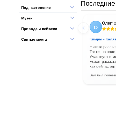
Последние 
Под настроение
Музеи
Олег
12
О
Природа и пейзажи
Кимры - Каляз
Святые места
Никита расска
Тактично подс
Участвует в м
может рассказ
как сейчас эн
Вам был полезен