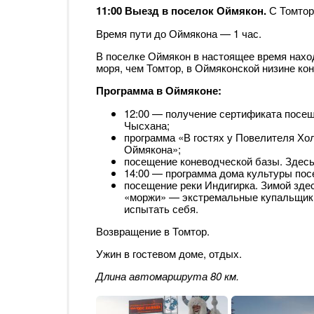
11:00 Выезд в поселок Оймякон.
С Томтор
Время пути до Оймякона — 1 час.
В поселке Оймякон в настоящее время нахо
моря, чем Томтор, в Оймяконской низине ко
Программа в Оймяконе:
12:00 — получение сертификата посе
Чысхана;
программа «В гостях у Повелителя Хо
Оймякона»;
посещение коневодческой базы. Здесь 
14:00 — программа дома культуры пос
посещение реки Индигирка. Зимой зде
«моржи» — экстремальные купальщики.
испытать себя.
Возвращение в Томтор.
Ужин в гостевом доме, отдых.
Длина автомаршрута 80 км.