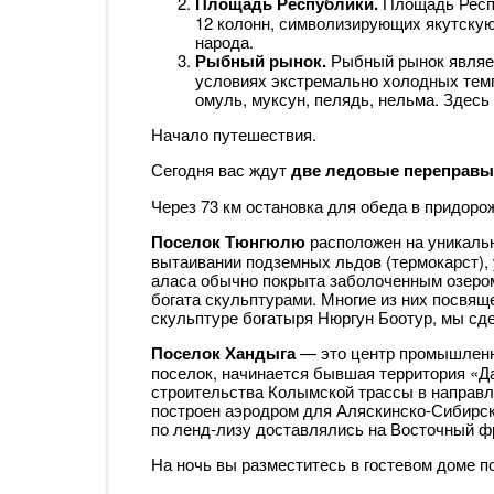
Площадь Республики.
Площадь Респ
12 колонн, символизирующих якутскую 
народа.
Рыбный рынок.
Рыбный рынок являе
условиях экстремально холодных темп
омуль, муксун, пелядь, нельма. Здесь
Начало путешествия.
Сегодня вас ждут
две ледовые переправы
Через 73 км остановка для обеда в придор
Поселок Тюнгюлю
расположен на уникаль
вытаивании подземных льдов (термокарст), у
аласа обычно покрыта заболоченным озером
богата скульптурами. Многие из них посвяще
скульптуре богатыря Нюргун Боотур, мы сд
Поселок Хандыга
— это центр промышленно
поселок, начинается бывшая территория «Да
строительства Колымской трассы в направл
построен аэродром для Аляскинско-Сибирск
по ленд-лизу доставлялись на Восточный ф
На ночь вы разместитесь в гостевом доме п