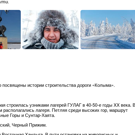
ути.
о посвящены истории строительства дороги «Колыма».
ая строилась узниками лагерей ГУЛАГ в 40-50-е годы XX века. 
км располагались лагеря. Петляя среди высоких гор, маршрут
ьные Горы и Сунтар-Хаята.
нский, Черный Прижим.
и Восточная Хандыга. В пути остановки на живописных и