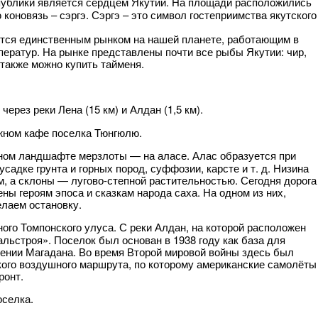
ублики является сердцем Якутии. На площади расположились
коновязь – сэргэ. Сэргэ – это символ гостеприимства якутского
тся единственным рынком на нашей планете, работающим в
ератур. На рынке представлены почти все рыбы Якутии: чир,
 также можно купить тайменя.
через реки Лена (15 км) и Алдан (1,5 км).
ожном кафе поселка Тюнгюлю.
ном ландшафте мерзлоты — на аласе. Алас образуется при
садке грунта и горных пород, суффозии, карсте и т. д. Низина
, а склоны — лугово-степной растительностью. Сегодня дорога
ны героям эпоса и сказкам народа саха. На одном из них,
елаем остановку.
го Томпонского улуса. С реки Алдан, на которой расположен
льстроя». Поселок был основан в 1938 году как база для
ении Магадана. Во время Второй мировой войны здесь был
ого воздушного маршрута, по которому американские самолёты
ронт.
оселка.