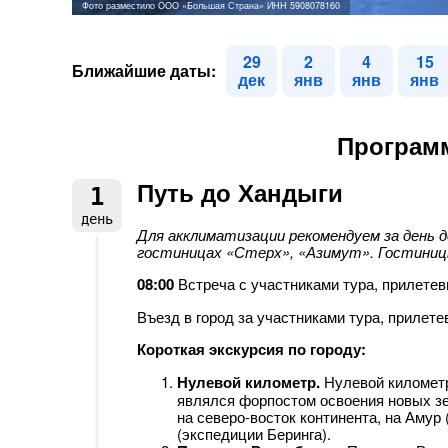
Фото разместило ООО «Большая Страна» ИНН 5908078160
29
2
4
15
Ближайшие даты:
дек
янв
янв
янв
Программ
Путь до Хандыги
1
день
Для акклиматизации рекомендуем за день 
гостиницах «Стерх», «Азимут». Гостиниц
08:00
Встреча с участниками тура, прилетев
Въезд в город за участниками тура, прилете
Короткая экскурсия по городу:
Нулевой километр.
Нулевой километ
являлся форпостом освоения новых з
на северо-восток континента, на Амур
(экспедиции Беринга).