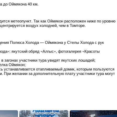
а до Оймякона 40 км.
дится метеопункт. Так как Оймякон расположен ниже по уровню
нцентрируется воздух холодней, чем в Томторе.
щения Полюса Холода — Оймякона у Стелы Холода с рук
лода»: якутский обряд «Алгыс», фотогалерея «Красоты
в загонах участники тура увидят якутских лошадей;
елка Оймякон;
сь устанавливается отапливаемый домик, которым пользуются
 При желании за дополнительную плату участники тура могут