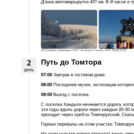
Длина автомаршрута 431 км, 8–9 часов в п
Фотографии размещены ООО «Большая Страна» ИНН 5908078160
Путь до Томтора
2
день
07:00
Завтрак в гостевом доме.
08:00
Посещение музея, экспозиции которог
09:00
Выезд с поселка.
С поселка Хандыги начинается дорога, котор
эти годы вдоль дороги через каждые 20-30 
проходит через хребты Томпорукский, Скал
Горные перевалы на этом участке: Томпору
На этом участке дорога проходит вдоль рек