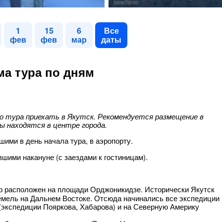
5908078160
1
15
6
Все
фев
фев
мар
даты
а тура по дням
до тура приехать в Якутск. Рекомендуется размещение в
ы находятся в центре города.
шими в день начала тура, в аэропорту.
вшими накануне (с заездами к гостиницам).
р расположен на площади Орджоникидзе. Исторически Якутск
емель на Дальнем Востоке. Отсюда начинались все экспедиции
 (экспедиции Пояркова, Хабарова) и на Северную Америку