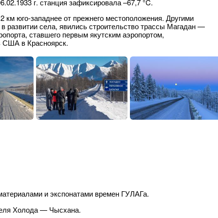
6.02.1933 г. станция зафиксировала –67,7 °C.
2 км юго-западнее от прежнего местоположения. Другими
в развитии села, явились строительство трассы Магадан —
эропорта, ставшего первым якутским аэропортом,
 США в Красноярск.
материалами и экспонатами времен ГУЛАГа.
еля Холода — Чысхана.