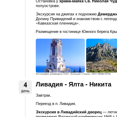
Остановка у
храма-маяка Св. Николая Чу
полуострове.
Экскурсия на джипах к подножию
Демердж
Долину Привидений и знакомством с леген
«Кавказская пленница».
Размещение в гостинице Южного берега Кры
Фотографии размещены ООО «Большая Страна» ИНН 5908078160
Ливадия - Ялта - Никита
4
день
Завтрак.
Переезд в п. Ливадия.
Экскурсия в Ливадийский дворец
— летню
проведения Ялтинской конференции 1945 г: