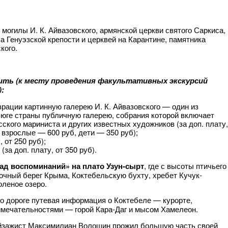
могилы И. К. Айвазовского, армянской церкви святого Саркиса,
 Генуэзской крепости и церквей на Карантине, памятника
кого.
ить (к месту проведения факультативных экскурсий
:
рации картинную галерею И. К. Айвазовского — один из
 юге страны публичную галерею, собрания которой включает
ского мариниста и других известных художников (за доп. плату,
взрослые — 600 руб, дети — 350 руб);
 от 250 руб);
а доп. плату, от 350 руб).
д воспоминаний» на плато Узун-сырт
, где с высоты птичьего
очный берег Крыма, Коктебельскую бухту, хребет Кучук-
оленое озеро.
по дороге путевая информация о Коктебеле — курорте,
мечательностями — горой Кара-Даг и мысом Хамелеон.
пейзажист Максимилиан Волошин прожил большую часть своей