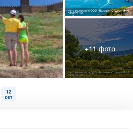
Фото разместило ООО «Большая Страна» ИНН
5908078160
Фото разместило ООО «Большая Страна» ИНН
5908078160
12
окт