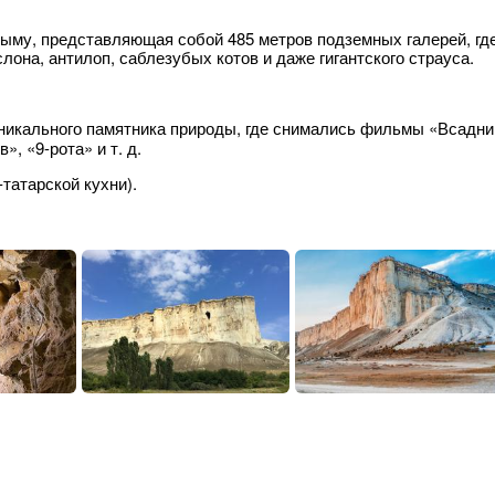
ыму, представляющая собой 485 метров подземных галерей, гд
она, антилоп, саблезубых котов и даже гигантского страуса.
никального памятника природы, где снимались фильмы «Всадни
, «9-рота» и т. д.
татарской кухни).