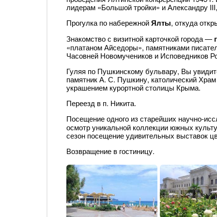
лидерам «Большой тройки» и Александру III
Прогулка по набережной
Ялты
, откуда отк
Знакомство с визитной карточкой города —
«платаном Айседоры», памятниками писател
Часовней Новомучеников и Исповедников Р
Гуляя по Пушкинскому бульвару, Вы увидите
памятник А. С. Пушкину, католический Хра
украшением курортной столицы Крыма.
Переезд в п. Никита.
Посещение одного из старейших научно-ис
осмотр уникальной коллекции южных культу
сезон посещение удивительных выставок цв
Возвращение в гостиницу.