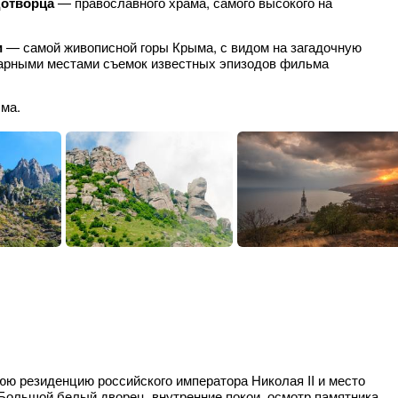
дотворца
— православного храма, самого высокого на
и
— самой живописной горы Крыма, с видом на загадочную
дарными местами съемок известных эпизодов фильма
ма.
ю резиденцию российского императора Николая II и место
 Большой белый дворец, внутренние покои, осмотр памятника