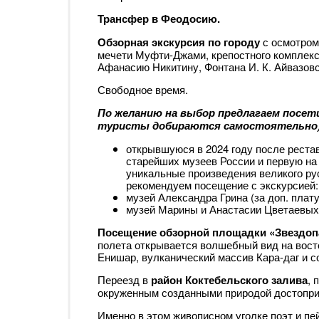
Трансфер в Феодосию.
Обзорная экскурсия по городу
с осмотром 
мечети Муфти-Джами, крепостного комплекса
Афанасию Никитину, Фонтана И. К. Айвазовс
Свободное время.
По желанию на выбор предлагаем посет
туристы добираются самостоятельно)
открывшуюся в 2024 году после рестав
старейших музеев России и первую на
уникальные произведения великого рус
рекомендуем посещение с экскурсией: 
музей Александра Грина (за доп. плату,
музей Марины и Анастасии Цветаевых (з
Посещение обзорной площадки «Звездопа
полета открывается волшебный вид на вост
Енишар, вулканический массив Кара-даг и с
Переезд в
район Коктебельского залива
, 
окруженным созданными природой достопри
Именно в этом живописном уголке поэт и 