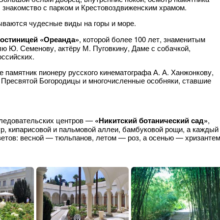
, знакомство с парком и Крестовоздвиженским храмом.
рываются чудесные виды на горы и море.
гостиницей «Ореанда»
, которой более 100 лет, знаменитым
ю Ю. Семенову, актёру М. Пуговкину, Даме с собачкой,
оссийских.
 памятник пионеру русского кинематографа А. А. Ханжонкову,
м Пресвятой Богородицы и многочисленные особняки, ставшие
следовательских центров —
«Никитский ботанический сад»
,
р, кипарисовой и пальмовой аллеи, бамбуковой рощи, а каждый
етов: весной — тюльпанов, летом — роз, а осенью — хризантем