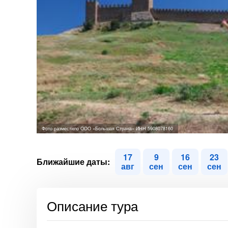
Фото разместило ООО «Большая Страна» ИНН 5908078160
17
9
16
23
Ближайшие даты:
авг
сен
сен
сен
Описание тура