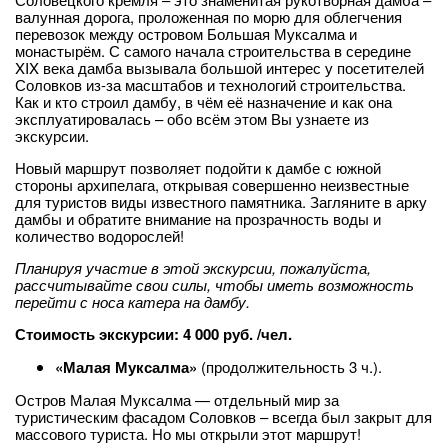
валунная дорога, проложенная по морю для облегчения
перевозок между островом Большая Муксалма и
монастырём. С самого начала строительства в середине
XIX века дамба вызывала большой интерес у посетителей
Соловков из-за масштабов и технологий строительства.
Как и кто строил дамбу, в чём её назначение и как она
эксплуатировалась – обо всём этом Вы узнаете из
экскурсии.
Новый маршрут позволяет подойти к дамбе с южной
стороны архипелага, открывая совершенно неизвестные
для туристов виды известного памятника. Загляните в арку
дамбы и обратите внимание на прозрачность воды и
количество водорослей!
Планируя участие в этой экскурсии, пожалуйста,
рассчитывайте свои силы, чтобы иметь возможность
перейти с носа катера на дамбу.
Стоимость экскурсии: 4 000 руб. /чел.
«Малая Муксалма»
(продолжительность 3 ч.).
Остров Малая Муксалма — отдельный мир за
туристическим фасадом Соловков – всегда был закрыт для
массового туриста. Но мы открыли этот маршрут!