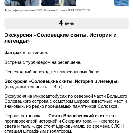
Фотографии размещены ООО «Большая Страна» ИНН 5908078160
4
день
Экскурсия «Соловецкие скиты. История и
легенды»
Завтрак
в гостинице.
Встреча с турлидером на ресепшене.
Пешеходный переход к экскурсионному бюро.
Экскурсия «Соловецкие скиты. История и легенды»
(продолжительность — 4 ч.).
Экскурсия на микроавтобусах по северной части Большого
Соловецкого острова с осмотром широко известных мест и
знаковых, но редко посещаемых памятников Соловков.
Первая остановка —
Свято-Вознесенский скит
с его
противоречивой историей и Секирная гора — «крепость
света и тьмы», где стоит церковь-маяк, во времена СЛОН
ставшая штрафным изолятором.