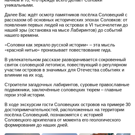
уникальными.
Далее Вас ждёт осмотр памятников посёлка Соловецкий с
рассказом об основных исторических эпохах Соловков: от
появления первых людей на островах в VI тысячелетии до
нашей эры (остановка на мысе Лабиринтов) до событий
нашего времени.
«Соловки как зеркало русской истории» – эта мысль
«красной нитью» пронизывает повествование гида.
В увлекательном рассказе разворачивается сокровенный
свиток соловецкой летописи, повествующий о регулярном
участии островов в значимых для Отечества событиях и
влиянии на их ход.
Строители загадочных лабиринтов, суровые православные
подвижники, заключённые соловецких тюрем – главные
герои этой истории.
В ходе экскурсии гости Соловецких островов на примере 30
достопримечательностей, расположенных на территории
посёлка Соловецкий, познакомятся с историей
Соловецкого архипелага от момента его геологического
формирования до наших дней.