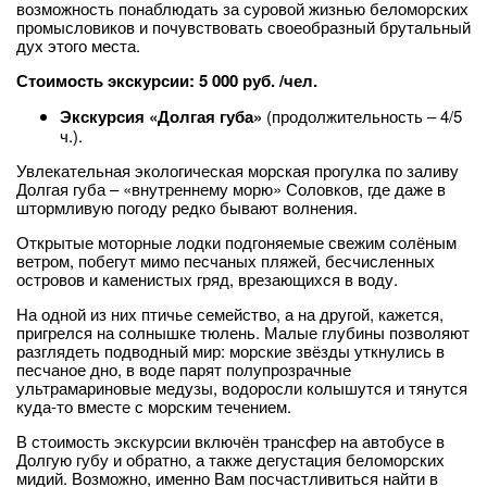
возможность понаблюдать за суровой жизнью беломорских
промысловиков и почувствовать своеобразный брутальный
дух этого места.
Стоимость экскурсии: 5 000 руб. /чел.
Экскурсия «Долгая губа»
(продолжительность – 4/5
ч.).
Увлекательная экологическая морская прогулка по заливу
Долгая губа – «внутреннему морю» Соловков, где даже в
штормливую погоду редко бывают волнения.
Открытые моторные лодки подгоняемые свежим солёным
ветром, побегут мимо песчаных пляжей, бесчисленных
островов и каменистых гряд, врезающихся в воду.
На одной из них птичье семейство, а на другой, кажется,
пригрелся на солнышке тюлень. Малые глубины позволяют
разглядеть подводный мир: морские звёзды уткнулись в
песчаное дно, в воде парят полупрозрачные
ультрамариновые медузы, водоросли колышутся и тянутся
куда-то вместе с морским течением.
В стоимость экскурсии включён трансфер на автобусе в
Долгую губу и обратно, а также дегустация беломорских
мидий. Возможно, именно Вам посчастливиться найти в