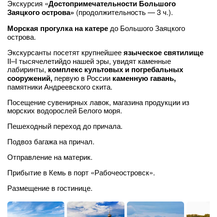
Экскурсия «
Достопримечательности Большого
Заяцкого острова»
(продолжительность — 3 ч.).
Морская прогулка на катере
до Большого Заяцкого
острова.
Экскурсанты посетят крупнейшее
языческое святилище
II–I тысячелетийдо нашей эры, увидят каменные
лабиринты,
комплекс культовых и погребальных
сооружений,
первую в России
каменную гавань,
памятники Андреевского скита.
Посещение сувенирных лавок, магазина продукции из
морских водорослей Белого моря.
Пешеходный переход до причала.
Подвоз багажа на причал.
Отправление на материк.
Прибытие в Кемь в порт «Рабочеостровск».
Размещение в гостинице.