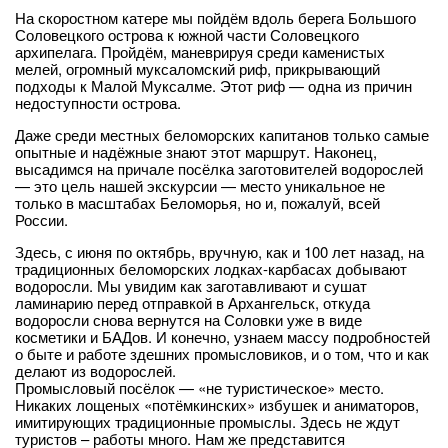
На скоростном катере мы пойдём вдоль берега Большого
Соловецкого острова к южной части Соловецкого
архипелага. Пройдём, маневрируя среди каменистых
мелей, огромный муксаломский риф, прикрывающий
подходы к Малой Муксалме. Этот риф — одна из причин
недоступности острова.
Даже среди местных беломорских капитанов только самые
опытные и надёжные знают этот маршрут. Наконец,
высадимся на причале посёлка заготовителей водорослей
— это цель нашей экскурсии — место уникальное не
только в масштабах Беломорья, но и, пожалуй, всей
России.
Здесь, с июня по октябрь, вручную, как и 100 лет назад, на
традиционных беломорских лодках-карбасах добывают
водоросли. Мы увидим как заготавливают и сушат
ламинарию перед отправкой в Архангельск, откуда
водоросли снова вернутся на Соловки уже в виде
косметики и БАДов. И конечно, узнаем массу подробностей
о быте и работе здешних промысловиков, и о том, что и как
делают из водорослей.
Промысловый посёлок — «не туристическое» место.
Никаких лощеных «потёмкинских» избушек и аниматоров,
имитирующих традиционные промыслы. Здесь не ждут
туристов – работы много. Нам же представится