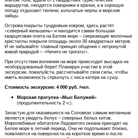
маршрутов, гнездятся поморники и крачки, а в хорошую
погоду отдыхают тюлени, кольчатые нерпы и морские
зайцы.
Острова покрыты тундровым ковром, здесь растёт
«северный женьшень» и находится самая большая
кварцитовая плита на Белом море – сверкающие молочные
кристаллы покрыли площадь около 30 квадратных метров.
И не забывайте: главный принцип общения с нетронутой
живой природой – «Ничего не трогать!».
При отсутствии волнения на море происходит высадка на
необорудованный берег! Планируя участие в этой
экскурсии, пожалуйста, рассчитывайте свои силы, чтобы
иметь возможность спрыгнуть с носа катера на сушу.
Стоимость экскурсии: 4 000 руб. /чел.
Морская прогулка «Мыс Белужий»
(продолжительность 2 ч.).
Зачастую для оказавшихся на Соловках самым желанным
является увидеть белух – северных белых китов.
Миролюбивые обитатели Ледовитого океана приходят на
Белое море в летний период. Они не подплывают близко,
появляются на поверхности на короткое время и после