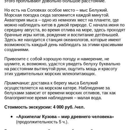
этого проплывают довольно большое расстояние.
Но есть на Соловках особое место – мыс Белужий.
Морская поездка сюда запомнится каждой минутой.
Акватория мыса – одно из немногих мест на планете, где
можно наблюдать китов в дикой природе. С начала июня по
середину августа, во время отлива на море, здесь проходят
брачные игры китов, рождение и воспитание детёнышей.
Здесь же находится станция океанологов, которые имеют
возможность каждый день наблюдать за этими красивыми
созданиями.
Привозите с собой хорошую погоду и намерение, не
шумите, и, возможно, удастся увидеть белуху буквально
на расстоянии вытянутой руки, ощутить мощь и красоту
этих удивительных морских млекопитающих.
Примечание:
доставка к берегу мыса Белужий
осуществляется на морском катере. Наблюдение за
белухами зависит от времени морских отливов, так как
благоприятное время наблюдения – малая вода.
Стоимость экскурсии: 4 000 руб. /чел.
«Архипелаг Кузова – мир древнего человека»
(продолжительность 5 ч.).