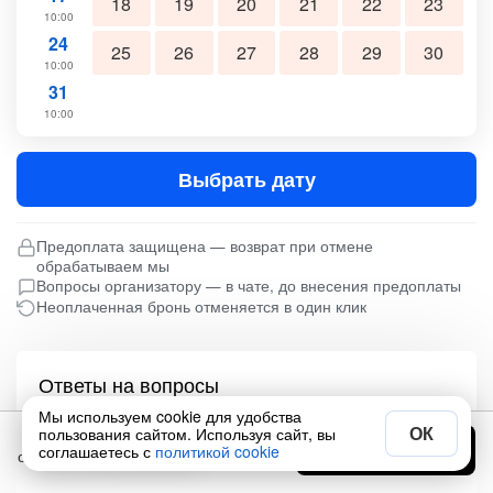
18
19
20
21
22
23
10:00
24
25
26
27
28
29
30
10:00
31
10:00
Выбрать дату
Предоплата защищена — возврат при отмене
обрабатываем мы
Вопросы организатору — в чате, до внесения предоплаты
Неоплаченная бронь отменяется в один клик
Ответы на вопросы
Мы используем cookie для удобства
ОК
пользования сайтом. Используя сайт, вы
83 700 ₽
Выбрать дату
соглашаетесь с
политикой cookie
Что включено
от
за человека