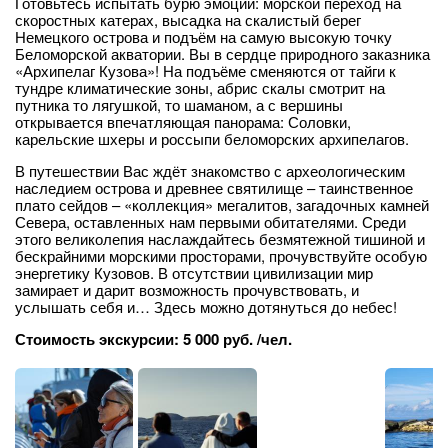
Готовьтесь испытать бурю эмоций: морской переход на
скоростных катерах, высадка на скалистый берег
Немецкого острова и подъём на самую высокую точку
Беломорской акватории. Вы в сердце природного заказника
«Архипелаг Кузова»! На подъёме сменяются от тайги к
тундре климатические зоны, абрис скалы смотрит на
путника то лягушкой, то шаманом, а с вершины
открывается впечатляющая панорама: Соловки,
карельские шхеры и россыпи беломорских архипелагов.
В путешествии Вас ждёт знакомство с археологическим
наследием острова и древнее святилище – таинственное
плато сейдов – «коллекция» мегалитов, загадочных камней
Севера, оставленных нам первыми обитателями. Среди
этого великолепия наслаждайтесь безмятежной тишиной и
бескрайними морскими просторами, прочувствуйте особую
энергетику Кузовов. В отсутствии цивилизации мир
замирает и дарит возможность прочувствовать, и
услышать себя и… Здесь можно дотянуться до небес!
Стоимость экскурсии: 5 000 руб. /чел.