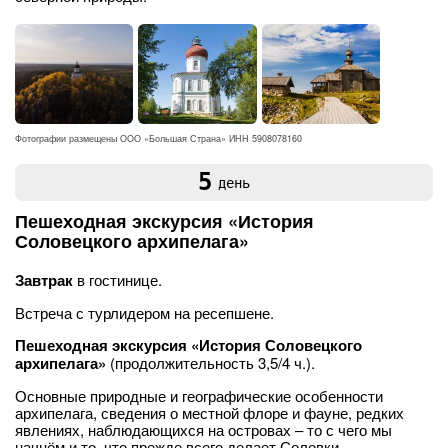
Фотографии размещены ООО «Большая Страна» ИНН 5908078160
5
день
Пешеходная экскурсия «История
Соловецкого архипелага»
Завтрак
в гостинице.
Встреча с турлидером на ресепшене.
Пешеходная экскурсия «История Соловецкого
архипелага»
(продолжительность 3,5/4 ч.).
Основные природные и географические особенности
архипелага, сведения о местной флоре и фауне, редких
явлениях, наблюдающихся на островах – то с чего мы
начнём и то, что прежде всего делает Соловки