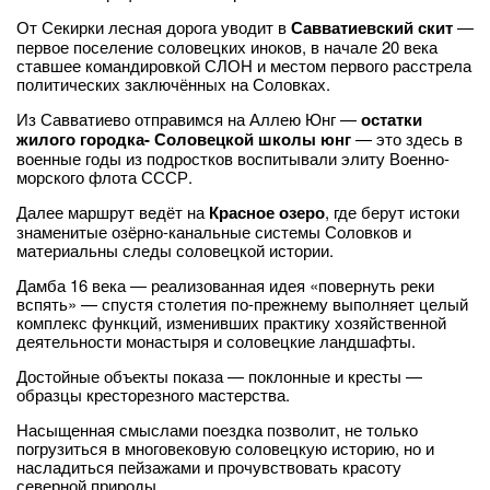
От Секирки лесная дорога уводит в
Савватиевский скит
—
первое поселение соловецких иноков, в начале 20 века
ставшее командировкой СЛОН и местом первого расстрела
политических заключённых на Соловках.
Из Савватиево отправимся на Аллею Юнг —
остатки
жилого городка- Соловецкой школы юнг
— это здесь в
военные годы из подростков воспитывали элиту Военно-
морского флота СССР.
Далее маршрут ведёт на
Красное озеро
, где берут истоки
знаменитые озёрно-канальные системы Соловков и
материальны следы соловецкой истории.
Дамба 16 века — реализованная идея «повернуть реки
вспять» — спустя столетия по-прежнему выполняет целый
комплекс функций, изменивших практику хозяйственной
деятельности монастыря и соловецкие ландшафты.
Достойные объекты показа — поклонные и кресты —
образцы кресторезного мастерства.
Насыщенная смыслами поездка позволит, не только
погрузиться в многовековую соловецкую историю, но и
насладиться пейзажами и прочувствовать красоту
северной природы.