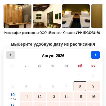
Фотографии размещены ООО «Большая Страна» ИНН 5908078160
Выберите удобную дату из расписания
Август 2026
пн
вт
ср
чт
пт
сб
вс
1
2
3
4
5
6
7
8
9
10
11
12
13
14
15
16
10:00
17