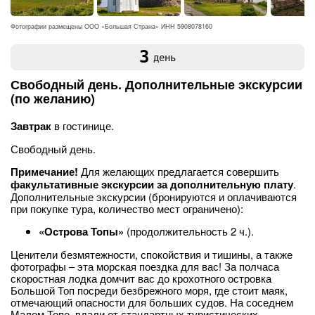
Фотографии размещены ООО «Большая Страна» ИНН 5908078160
3
день
Свободный день. Дополнительные экскурсии
(по желанию)
Завтрак
в гостинице.
Свободный день.
Примечание!
Для желающих предлагается совершить
факультативные экскурсии за дополнительную плату
.
Дополнительные экскурсии (бронируются и оплачиваются
при покупке тура, количество мест ограничено):
«Острова Топы»
(продолжительность 2 ч.).
Ценители безмятежности, спокойствия и тишины, а также
фотографы – эта морская поездка для вас! За полчаса
скоростная лодка домчит вас до крохотного островка
Большой Топ посреди безбрежного моря, где стоит маяк,
отмечающий опасности для больших судов. На соседнем
Малом Топе, вдали от стандартных туристических