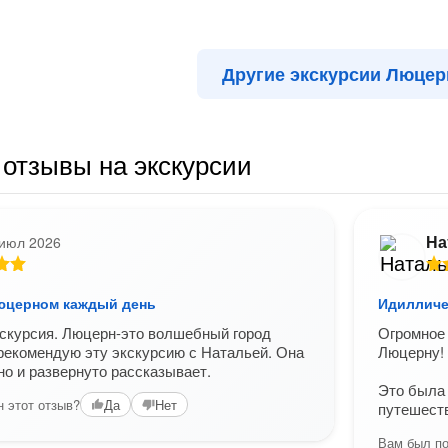
Другие экскурсии Люцер
отзывы на экскурсии
На
 июл 2026
юцерном каждый день
Идилличе
скурсия. Люцерн-это волшебный город
Огромное 
рекомендую эту экскурсию с Натальей. Она
Люцерну!
но и развернуто рассказывает.
Это была 
 этот отзыв?
Да
Нет
путешест
Вам был по