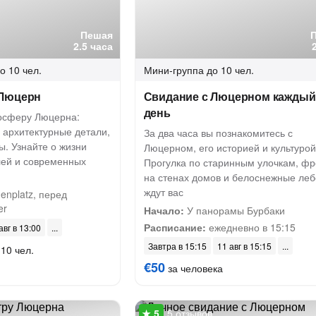
Пешая
2.5 часа
о 10 чел.
Мини-группа
до 10 чел.
 Люцерн
Свидание с Люцерном каждый
день
осферу Люцерна:
 архитектурные детали,
За два часа вы познакомитесь с
ы. Узнайте о жизни
Люцерном, его историей и культурой
лей и современных
Прогулка по старинным улочкам, фр
на стенах домов и белоснежные ле
ждут вас
nplatz, перед
er
Начало:
У панорамы Бурбаки
Расписание:
ежедневно в 15:15
авг в 13:00
Завтра в 15:15
11 авг в 15:15
 10 чел.
€50
за человека
5 отзывов