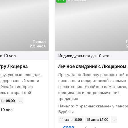
Пешая
2.5 часа
о 10 чел.
Индивидуальная
до 10 чел.
тру Люцерна
Личное свидание с Люцерном
рну: уютные площади,
Прогулка по Люцерну раскроет тайн
, деревянный мост и
прошлого и подарит незабываемые
 Узнайте историю
впечатления. Узнайте о памятниках,
есь его красотой
фестивалях и гастрономических
традициях
вг в 08:00
Начало:
У красных скамеек у пано
 10 чел.
Бурбаки
11 авг в 10:00
15 авг в 12:00