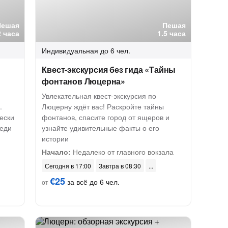
Пешая
Пешая
2 часа
1.5 часа
Индивидуальная
до 6 чел.
Квест-экскурсия без гида «Тайны
фонтанов Люцерна»
Увлекательная квест-экскурсия по
.
Люцерну ждёт вас! Раскройте тайны
ески
фонтанов, спасите город от ящеров и
беди
узнайте удивительные факты о его
истории
Начало:
Недалеко от главного вокзала
Сегодня в 17:00
Завтра в 08:30
€25
за всё до 6 чел.
от