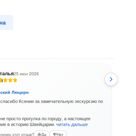
на
талья
25 июн 2026
И
ский Люцерн
Личн
спасибо Ксении за замечательную экскурсию по
Натал
насы
ваше
не просто прогулка по городу, а настоящее
верну
вие в историю Швейцарии.
читать дальше
Вам б
лезен этот отзыв?
Да
Нет