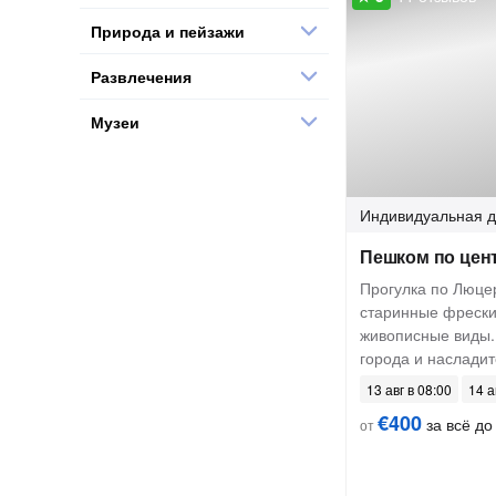
Природа и пейзажи
Развлечения
Музеи
Индивидуальная
д
Пешком по цен
Прогулка по Люце
старинные фрески
живописные виды.
города и насладит
13 авг в 08:00
14 а
€400
за всё до
от