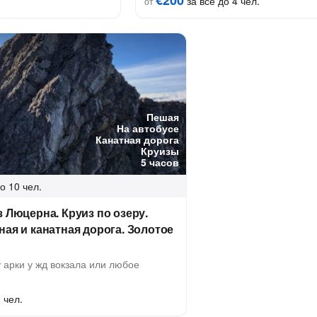
€200
за всё до 4 чел.
от
Пешая
На автобусе
Канатная дорога
Круизы
5 часов
о 10 чел.
з Люцерна. Круиз по озеру.
ная и канатная дорога. Золотое
арки у жд вокзала или любое
 чел.