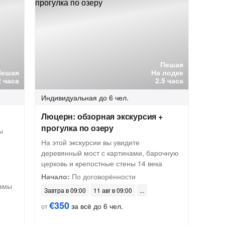
Пешая
Пешая
На лодке
2 часа
2.5 часа
Индивидуальная
до 6 чел.
Люцерн: обзорная экскурсия +
прогулка по озеру
ы
На этой экскурсии вы увидите
деревянный мост с картинами, барочную
церковь и крепостные стены 14 века
Начало:
По договорённости
рамы
Завтра в 09:00
11 авг в 09:00
€350
за всё до 6 чел.
от