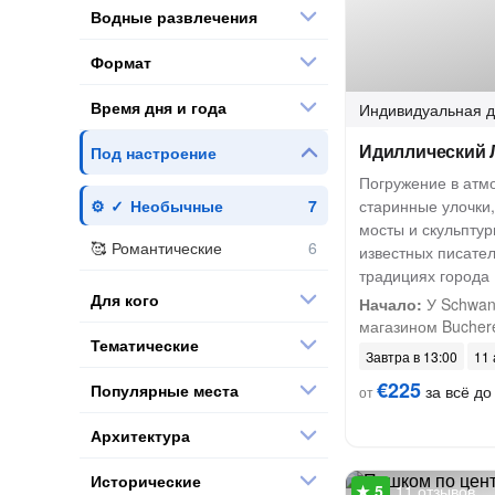
Водные развлечения
Формат
Время дня и года
Индивидуальная
д
Идиллический
Под настроение
Погружение в атм
Необычные
старинные улочки,
мосты и скульптур
Романтические
известных писате
традициях города
Для кого
Начало:
У Schwane
магазином Bucher
Тематические
Завтра в 13:00
11 
€225
Популярные места
за всё до
от
Архитектура
Исторические
11 отзывов