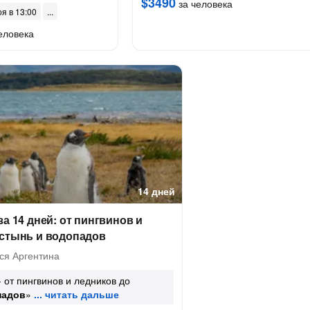
$3490
за человека
оя в 13:00
еловека
14 дней
за 14 дней: от пингвинов и
устынь и водопадов
ся Аргентина
- от пингвинов и ледников до
падов
»