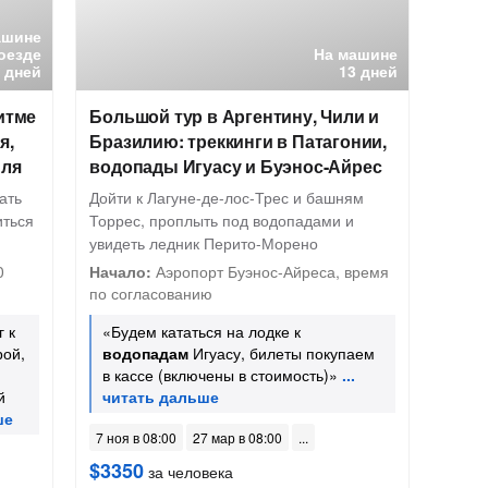
ашине
оезде
На машине
 дней
13 дней
итме
Большой тур в Аргентину, Чили и
я,
Бразилию: треккинги в Патагонии,
мля
водопады Игуасу и Буэнос-Айрес
ать
Дойти к Лагуне-де-лос-Трес и башням
иться
Торрес, проплыть под водопадами и
увидеть ледник Перито-Морено
0
Начало:
Аэропорт Буэнос-Айреса, время
по согласованию
 к
«Будем кататься на лодке к
рой,
водопадам
Игуасу, билеты покупаем
в кассе (включены в стоимость)»
й
7 ноя в 08:00
27 мар в 08:00
$3350
за человека