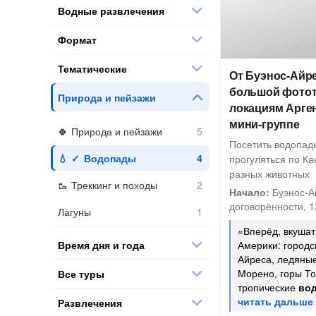
Водные развлечения
Формат
Тематические
От Буэнос-Айре
большой фотот
Природа и пейзажи
локациям Арге
мини-группе
Природа и пейзажи
Посетить водопад
Водопады
прогуляться по Ка
разных животных
Треккинг и походы
Начало:
Буэнос-Ай
договорённости, 13
Лагуны
«Вперёд, вкуша
Время дня и года
Америки: городс
Айреса, ледяны
Морено, горы Т
Все туры
тропические
во
Развлечения