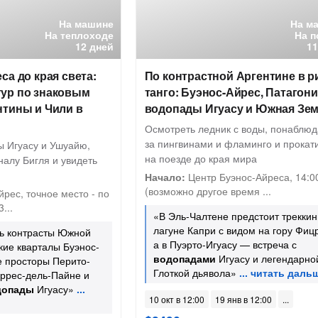
На машине
На м
На теплоходе
На п
12 дней
11
са до края света:
По контрастной Аргентине в р
ур по знаковым
танго: Буэнос-Айрес, Патагони
нтины и Чили в
водопады Игуасу и Южная Зе
Осмотреть ледник с воды, понаблюд
за пингвинами и фламинго и прокат
ы Игуасу и Ушуайю,
на поезде до края мира
налу Бигля и увидеть
Начало:
Центр Буэнос-Айреса, 14:0
(возможно другое время ...
рес, точное место - по
...
«В Эль-Чалтене предстоит треккинг
лагуне Капри с видом на гору Фиц
ть контрасты Южной
а в Пуэрто-Игуасу — встреча с
кие кварталы Буэнос-
водопадами
Игуасу и легендарно
е просторы Перито-
Глоткой дьявола»
оррес-дель-Пайне и
допады
Игуасу»
10 окт в 12:00
19 янв в 12:00