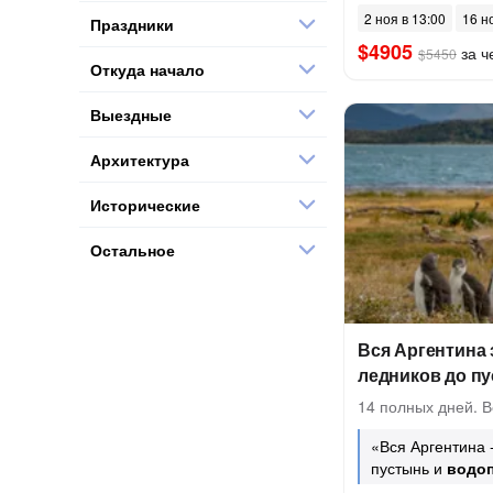
2 ноя в 13:00
16 н
Праздники
$4905
за ч
$5450
Откуда начало
Выездные
Архитектура
Исторические
Остальное
Вся Аргентина 
ледников до п
14 полных дней. В
«Вся Аргентина 
пустынь и
водо