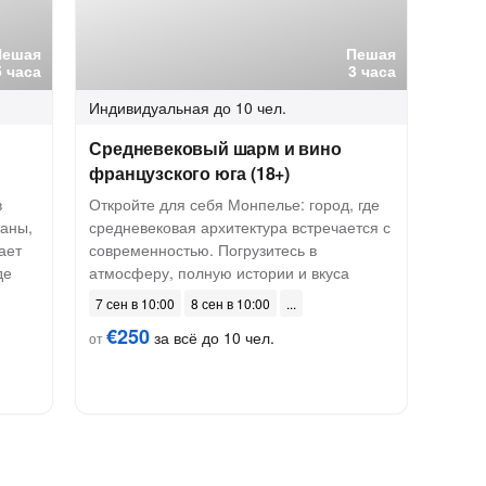
Пешая
Пешая
5 часа
3 часа
Индивидуальная
до 10 чел.
Средневековый шарм и вино
французского юга (18+)
в
Откройте для себя Монпелье: город, где
саны,
средневековая архитектура встречается с
ает
современностью. Погрузитесь в
де
атмосферу, полную истории и вкуса
7 сен в 10:00
8 сен в 10:00
€250
за всё до 10 чел.
от