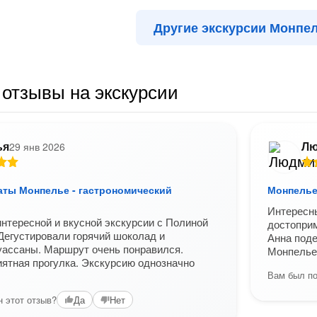
Другие экскурсии Монпе
отзывы на экскурсии
ья
Лю
29 янв 2026
аты Монпелье - гастрономический
Монпелье
Интересн
нтересной и вкусной экскурсии с Полиной
достоприм
Дегустировали горячий шоколад и
Анна поде
уассаны. Маршрут очень понравился.
Монпелье
иятная прогулка. Экскурсию однозначно
Вам был по
 этот отзыв?
Да
Нет