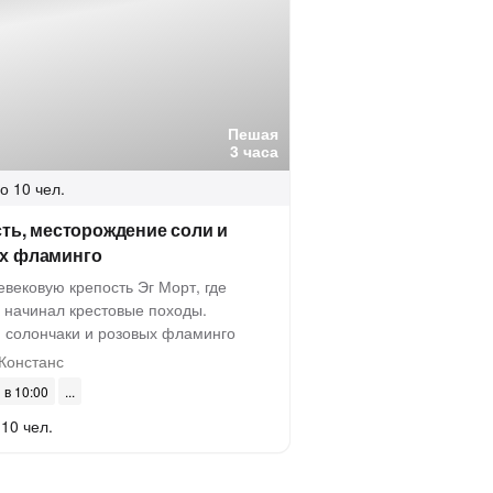
Пешая
3 часа
о 10 чел.
сть, месторождение соли и
х фламинго
вековую крепость Эг Морт, где
 начинал крестовые походы.
я солончаки и розовых фламинго
Констанс
 в 10:00
 10 чел.