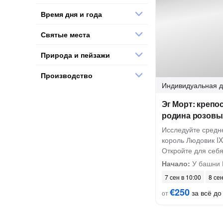
Время дня и года
Святые места
Природа и пейзажи
Производство
Индивидуальная
д
Эг Морт: крепо
родина розовы
Исследуйте средне
король Людовик IX
Откройте для себ
Начало:
У башни 
7 сен в 10:00
8 сен
€250
за всё до
от