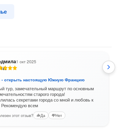
лье
дмила
1 окт 2025
Ю
 - открыть настоящую Южную Францию
Монп
ый тур, замечательный маршрут по основным
Прек
ечательностям старого города!
экск
лилась секретами города со мной и любовь к
Марш
 Рекомендую всем
улоч
чита
лезен этот отзыв?
Да
Нет
Вам б