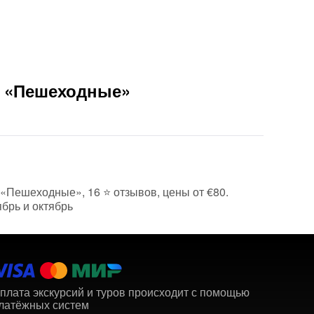
и «Пешеходные»
е «Пешеходные», 16 ⭐ отзывов, цены от €80.
брь и октябрь
плата экскурсий и туров происходит с помощью
латёжных систем