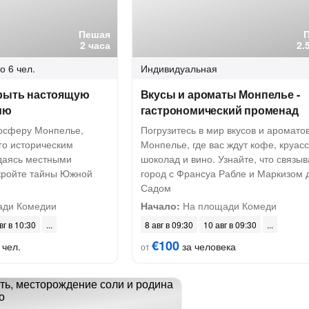
Пешая
2 часа
2.
о 6 чел.
Индивидуальная
крыть настоящую
Вкусы и ароматы Монпелье -
ию
гастрономический променад
мосферу Монпелье,
Погрузитесь в мир вкусов и аромато
го историческим
Монпелье, где вас ждут кофе, круас
даясь местными
шоколад и вино. Узнайте, что связыв
кройте тайны Южной
город с Франсуа Рабле и Маркизом 
Садом
ди Комедии
Начало:
На площади Комеди
вг в 10:30
8 авг в 09:30
10 авг в 09:30
€100
 чел.
за человека
от