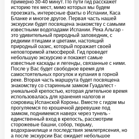
примерно 30-40 минут. По пути гид расскажет
историю тех мест, мимо которых мы будем
проезжать, интересные факты о Испании, Каса
Бланке и многое другое. Первая часть нашей
экскурсии будет посвящена знакомству с самыми
известными водопадами Испании. Река Альгар -
это удивительный природный заповедник, с
редкими птицами и цветами, настоящий
природный оазис, который поражает своей
неповторимой атмосферой. Гид проведет
небольшую экскурсию и покажет самые
известные каскады и легенды, связанные с ними.
После у Вас будет свободное время для
самостоятельных прогулок и купания в горной
реке. Вторая часть маршрута будет посвящена
знакомству со старинным замком Гуадалест -
уникальной крепостью, которая длительное время
использовалась для хранения налогов и
сокровищ Испанской Короны. Вместе с гидом мы
прогуляемся по крошечной деревушке под
замком, поднимемся наверх через тунель -
единственный вход в крепость, рассмотрим
сторожевые башни, собор, тюрьму,
водохранилище и последствия землетрясения, но
а после экскурсии Вас ожидает небольшое