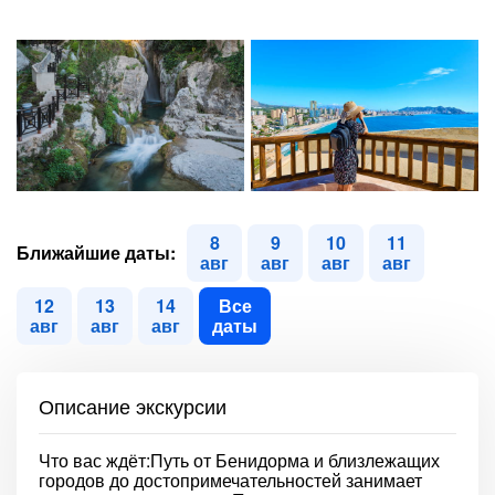
8
9
10
11
Ближайшие даты:
авг
авг
авг
авг
12
13
14
Все
авг
авг
авг
даты
Описание экскурсии
Что вас ждёт:Путь от Бенидорма и близлежащих
городов до достопримечательностей занимает