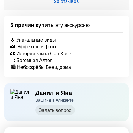
20 отзывов
эту экскурсию
5 причин купить
🌟 Уникальные виды
📸 Эффектные фото
🏰 История замка Сан Хосе
🎨 Богемная Алтея
🏙️ Небоскрёбы Бенидорма
Данил и Яна
Ваш гид в Аликанте
Задать вопрос