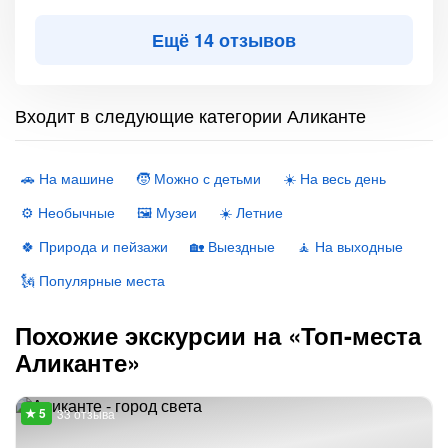
Ещё 14 отзывов
Входит в следующие категории Аликанте
🚗 На машине
🧒 Можно с детьми
☀️ На весь день
⚙️ Необычные
🖼 Музеи
☀️ Летние
🍀 Природа и пейзажи
🏡 Выездные
🧘 На выходные
🗽 Популярные места
Похожие экскурсии на «Топ-места
Аликанте»
33 отзыва