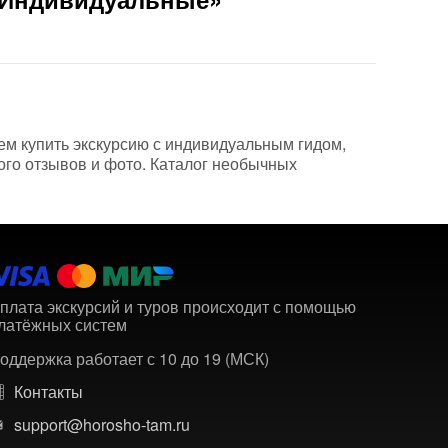
аем купить экскурсию с индивидуальным гидом,
ого отзывов и фото. Каталог необычных
плата экскурсий и туров происходит с помощью
латёжных систем
оддержка работает с 10 до 19 (МСК)
Контакты
support@horosho-tam.ru