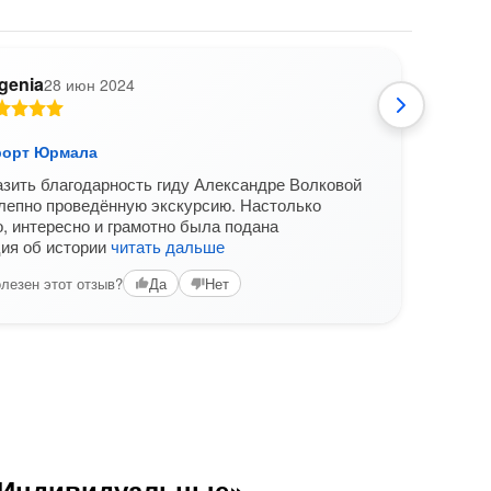
genia
28 июн 2024
В
рорт Юрмала
Прир
зить благодарность гиду Александре Волковой
Викто
лепно проведённую экскурсию. Настолько
профе
, интересно и грамотно была подана
чтоб
ия об истории
читать дальше
Вам б
лезен этот отзыв?
Да
Нет
 «Индивидуальные»