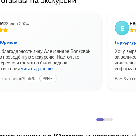
ия
Ev
28 июн 2024
E
 Юрмала
Город-ку
 благодарность гиду Александре Волковой
Хочу выра
о проведённую экскурсию. Настолько
за велико
тересно и грамотно была подана
увлечённо
б истории
читать дальше
информац
 этот отзыв?
Вам был по
Да
Нет
ственников по Юрмале в категории