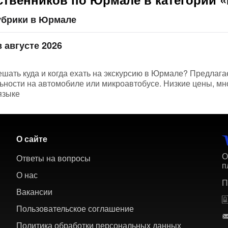
убрики в Юрмале
 августе 2026
решать куда и когда ехать на экскурсию в Юрмале? Предлаг
ьности на автомобиле или микроавтобусе. Низкие цены, мн
языке
О сайте
О
Ответы на вопросы
п
О нас
П
Вакансии
Пользовательское соглашение
Политика обработки персональных данных