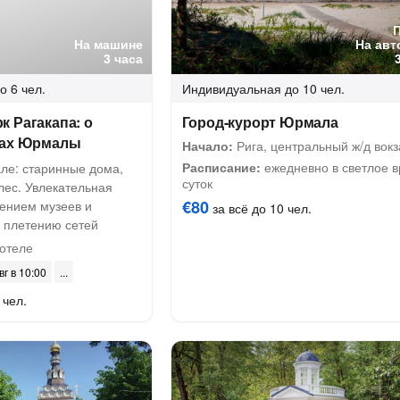
На машине
На авт
3 часа
о 6 чел.
Индивидуальная
до 10 чел.
 Рагакапа: о
Город-курорт Юрмала
тах Юрмалы
Начало:
Рига, центральный ж/д вокз
Расписание:
ежедневно в светлое 
ле: старинные дома,
суток
лес. Увлекательная
€80
щением музеев и
за всё до 10 чел.
о плетению сетей
отеле
вг в 10:00
 чел.