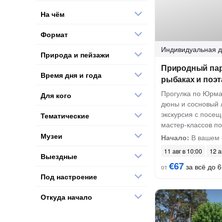
На чём
Формат
Индивидуальная
д
Природа и пейзажи
Природный парк
Время дня и года
рыбаках и поэ
Прогулка по Юрма
Для кого
дюны и сосновый 
экскурсия с посе
Тематические
мастер-классов п
Музеи
Начало:
В вашем 
11 авг в 10:00
12 а
Выездные
€67
за всё до 6
от
Под настроение
Откуда начало