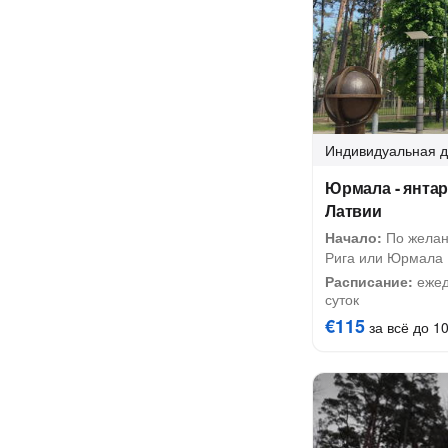
Индивидуальная
д
Юрмала - янта
Латвии
Начало:
По желан
Рига или Юрмала
Расписание:
ежед
суток
€115
за всё до 10