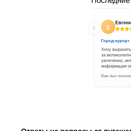
Евген
Е
Город-курорт
Хочу выразить
за великолепн
увлечённо, ин
информация о
Вам был полезен
Ответы на вопросы от путеше