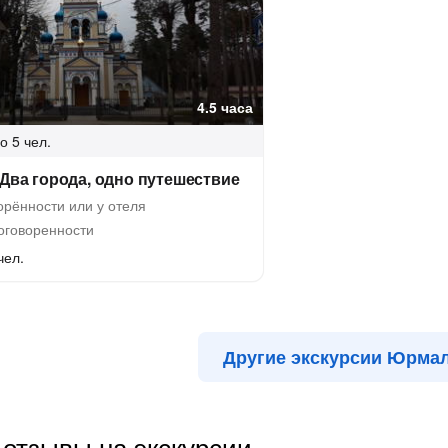
4.5 часа
о 5 чел.
 Два города, одно путешествие
рённости или у отеля
оговоренности
чел.
Другие экскурсии Юрма
отзывы на экскурсии