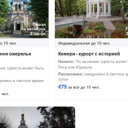
Пешая
На автобусе
6 часов
о 10 чел.
Индивидуальная
до 10 чел.
рное ожерелье
Кемери - курорт с историей
Начало:
По желанию туриста может
Рига или Юрмала
ию туриста может быть
Расписание:
ежедневно в светлое 
суток
невно в светлое время
€75
за всё до 10 чел.
 чел.