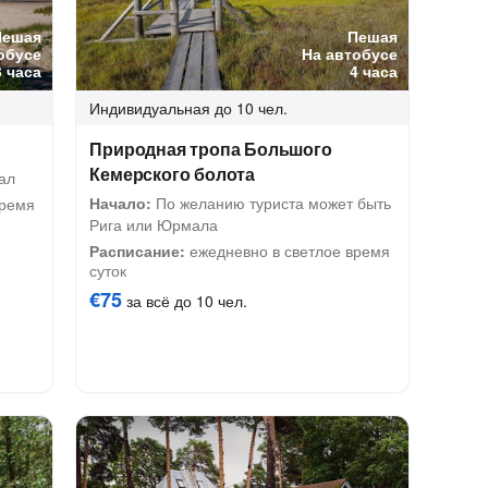
Пешая
Пешая
обусе
На автобусе
3 часа
4 часа
Индивидуальная
до 10 чел.
Природная тропа Большого
Кемерского болота
ал
Начало:
По желанию туриста может быть
время
Рига или Юрмала
Расписание:
ежедневно в светлое время
суток
€75
за всё до 10 чел.