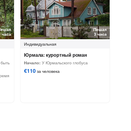
Пешая
Пешая
3 часа
3 часа
Индивидуальная
Юрмала: курортный роман
 быть
Начало:
У Юрмальского глобуса
€110
за человека
время