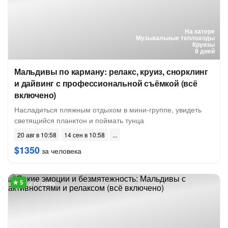
На катере
Музыкальные теплоходы
Круизы
9 дней
Мальдивы по карману: релакс, круиз, снорклинг
и дайвинг с профессиональной съёмкой (всё
включено)
Насладиться пляжным отдыхом в мини-группе, увидеть
светящийся планктон и поймать тунца
20 авг в 10:58
14 сен в 10:58
$1350
за человека
2 отзыва