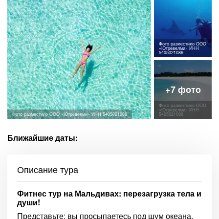
Фото разместило ООО
«Ютревелми» ИНН
5405021086
Фото разместило ООО
«Ютревелми» ИНН
Фото разместило ООО «Ютревелми» ИНН 5405021086
5405021086
Ближайшие даты:
Описание тура
Фитнес тур на Мальдивах: перезагрузка тела и
души!
Представьте: вы просыпаетесь под шум океана,