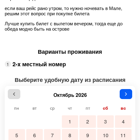
если ваш рейс рано утром, то нужно ночевать в Мале,
решим этот вопрос при покупке билета
Лучше купить билет с вылетом вечером, тогда еще до
обеда модно быть на острове
Варианты проживания
2-x местный номер
Выберите удобную дату из расписания
Октябрь 2026
пн
вт
ср
чт
пт
сб
вс
1
2
3
4
5
6
7
8
9
10
11