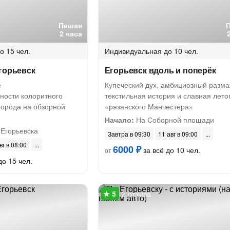
Пешая
2 часа
о 15 чел.
Индивидуальная
до 10 чел.
горьевск
Егорьевск вдоль и поперёк
е
Купеческий дух, амбициозный разма
ности колоритного
текстильная история и славная лето
города на обзорной
«рязанского Манчестера»
Начало:
На Соборной площади
 Егорьевска
Завтра в 09:30
11 авг в 09:00
вг в 08:00
6000 ₽
за всё до 10 чел.
от
до 15 чел.
2 отзыва