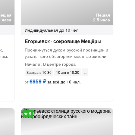
Пешая
Пешая
2 часа
2.5 часа
Индивидуальная
до 10 чел.
Егорьевск - сокровище Мещёры
х,
Проникнуться духом русской провинции и
пись
узнать, кого объегорили местные жители
Начало:
В центре города
Завтра в 10:30
10 авг в 10:30
6959 ₽
за всё до 10 чел.
от
2 отзыва