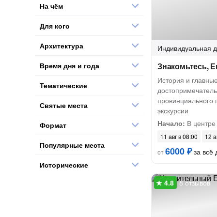
На чём
Для кого
Архитектура
Индивидуальная
д
Время дня и года
Знакомьтесь, Е
История и главны
Тематические
достопримечатель
провинциального 
Святые места
экскурсии
Начало:
В центре
Формат
11 авг в 08:00
12 а
Популярные места
6000 ₽
за всё 
от
Исторические
8 отзывов