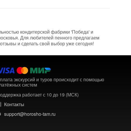
льностью кондитерской фабрики 'Победа' и
дмосковья. Для любителей пенного предлагаем
отзывы и сделать свой выбор уже сегодня!
плата экскурсий и туров происходит с помощью
латёжных систем
оддержка работает с 10 до 19 (МСК)
Контакты
support@horosho-tam.ru