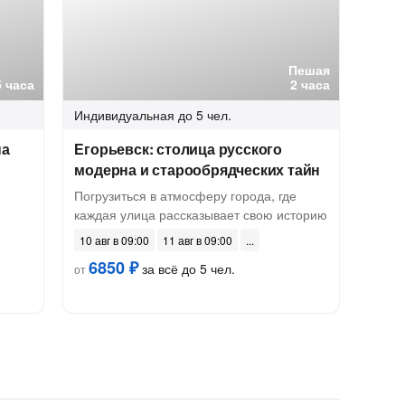
Пешая
5 часа
2 часа
Индивидуальная
до 5 чел.
на
Егорьевск: столица русского
модерна и старообрядческих тайн
Погрузиться в атмосферу города, где
каждая улица рассказывает свою историю
10 авг в 09:00
11 авг в 09:00
6850 ₽
за всё до 5 чел.
от