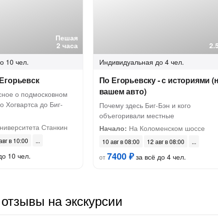
Пешая
2 часа
2.
о 10 чел.
Индивидуальная
до 4 чел.
Егорьевск
По Егорьевску - с историями (
вашем авто)
сное о подмосковном
о Хогвартса до Биг-
Почему здесь Биг-Бэн и кого
объегоривали местные
ниверситета Станкин
Начало:
На Коломенском шоссе
авг в 10:00
10 авг в 08:00
12 авг в 08:00
7400 ₽
до 10 чел.
за всё до 4 чел.
от
отзывы на экскурсии