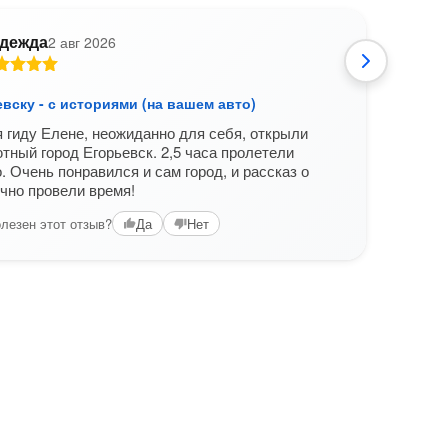
дежда
2 авг 2026
М
вску - с историями (на вашем авто)
Егор
 гиду Елене, неожиданно для себя, открыли
Спаси
тный город Егорьевск. 2,5 часа пролетели
поло
. Очень понравился и сам город, и рассказ о
дово
чно провели время!
Вам б
лезен этот отзыв?
Да
Нет