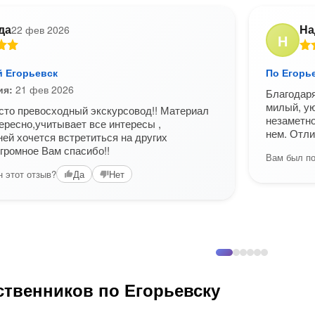
да
На
22 фев 2026
Н
 Егорьевск
По Егорье
ия:
21 фев 2026
Благодаря
милый, ую
сто превосходный экскурсовод!! Материал
незаметно
тересно,учитывает все интересы ,
нем. Отли
ней хочется встретиться на других
Огромное Вам спасибо!!
Вам был по
 этот отзыв?
Да
Нет
ственников по Егорьевску