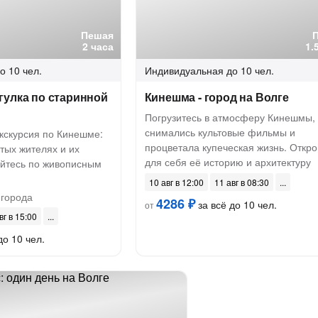
Пешая
2 часа
1.
о 10 чел.
Индивидуальная
до 10 чел.
гулка по старинной
Кинешма - город на Волге
Погрузитесь в атмосферу Кинешмы, 
снимались культовые фильмы и
кскурсия по Кинешме:
процветала купеческая жизнь. Откро
тых жителях и их
для себя её историю и архитектуру
яйтесь по живописным
10 авг в 12:00
11 авг в 08:30
 города
4286 ₽
за всё до 10 чел.
от
вг в 15:00
до 10 чел.