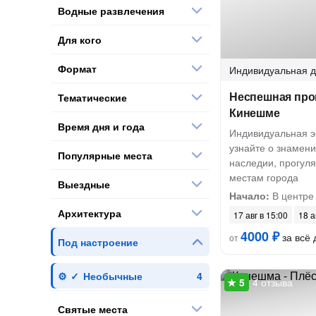
Водные развлечения
Для кого
Формат
Индивидуальная
д
Неспешная про
Тематические
Кинешме
Время дня и года
Индивидуальная э
узнайте о знамени
Популярные места
наследии, прогул
местам города
Выездные
Начало:
В центре
Архитектура
17 авг в 15:00
18 а
4000 ₽
за всё 
от
Под настроение
Необычные
4 отзыва
Святые места