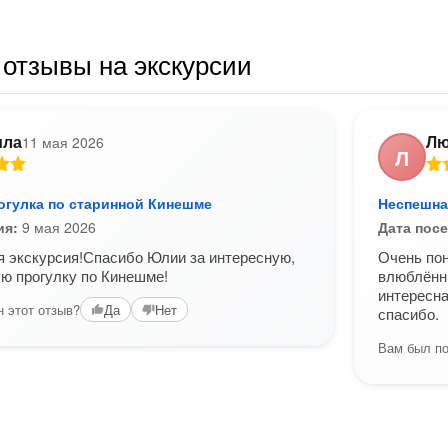
отзывы на экскурсии
ила
Лю
11 мая 2026
Л
огулка по старинной Кинешме
Неспешна
ия:
9 мая 2026
Дата пос
 экскурсия!Спасибо Юлии за интересную,
Очень пон
ю прогулку по Кинешме!
влюблённы
интересна
 этот отзыв?
Да
Нет
спасибо.
Вам был по