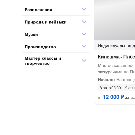
Развлечения
Природа и пейзажи
Музеи
Индивидуальная
д
Производство
Кинешма - Плёс
Мастер классы и
творчество
Многочасовая реч
экскурсиями по П
Начало:
На площа
8 авг в 08:30
9 авг
12 000 ₽
за вс
от