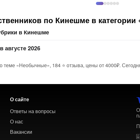
ственников по Кинешме в категории
убрики в Кинешме
в августе 2026
о теме «Необычные», 184 ⭐ отзыва, цены от 4000₽. Сегодня
О сайте
О
Ответы на вопросы
п
О нас
П
Вакансии