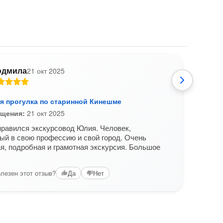
дмила
21 окт 2025
I
я прогулка по старинной Кинешме
Несп
ещения:
21 окт 2025
Экску
равился экскурсовод Юлия. Человек,
Вам б
й в свою профессию и свой город. Очень
я, подробная и грамотная экскурсия. Большое
лезен этот отзыв?
Да
Нет