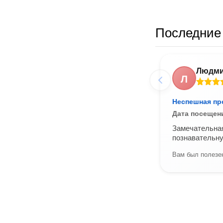
Последние 
Людм
Л
Неспешная пр
Дата посещен
Замечательная
познавательну
Вам был полезен