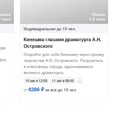
Пешая
Пешая
5 часа
1.5 часа
Индивидуальная
до 10 чел.
Кинешма глазами драматурга А.Н.
Островского
где
Откройте для себя Кинешму через призму
йте
творчества А.Н. Островского. Погрузитесь
в атмосферу города, вдохновившего
великого драматурга
10 авг в 12:00
11 авг в 08:00
4286 ₽
за всё до 10 чел.
от