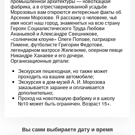
промышленной архитектуры — новоткацкая
фабрика, а в отреставрированной усадьбе
Морозовых вам откроются интересные факты об
Арсении Морозове. Я расскажу о человеке, чьё
имя носит наш город, знаменитых на всю страну
Героях Социалистического Труда Любови
Ананьевой и Александре Свешникове,
«солнечном клоуне» Олеге Попове, патриархе
Пимене, футболисте Григории Федотове,
легендарном матросе Железняке, оперном певце
Никандре Ханаеве и его дочери.
Организационные детали:
Экскурсия пешеходная, но также может
проходить на вашем автомобиле;
Экскурсия в дом-музей А. И. Морозова
заказывается заранее и оплачивается
дополнительно;
Проход на новоткацкую фабрику и в школу
№10 может быть ограничен. Возраст 15+.
Вы сами выбираете дату и время