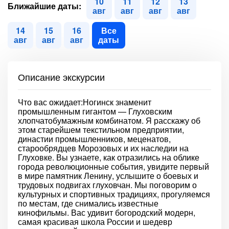
10
11
12
13
Ближайшие даты:
авг
авг
авг
авг
14
15
16
Все
авг
авг
авг
даты
Описание экскурсии
Что вас ожидает:Ногинск знаменит
промышленным гигантом — Глуховским
хлопчатобумажным комбинатом. Я расскажу об
этом старейшем текстильном предприятии,
династии промышленников, меценатов,
старообрядцев Морозовых и их наследии на
Глуховке. Вы узнаете, как отразились на облике
города революционные события, увидите первый
в мире памятник Ленину, услышите о боевых и
трудовых подвигах глуховчан. Мы поговорим о
культурных и спортивных традициях, прогуляемся
по местам, где снимались известные
кинофильмы. Вас удивит богородский модерн,
самая красивая школа России и шедевр