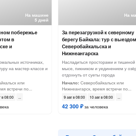
На машине
На м
5 дней
рном побережье
За перезагрузкой к северному
ртом в
берегу Байкала: тур с выездом
ске и
Северобайкальска и
Нижнеангарска
рмальных источниках,
Насладиться просторами и тишиной
туру на мастер-классе и
мысе, пикником и уединением у озё
отдохнуть от суеты города
йкальск или
Начало:
Северобайкальск или
мя встречи по...
Нижнеангарск, время встречи по...
г в 08:00
9 авг в 08:00
10 авг в 08:00
42 300 ₽
века
за человека