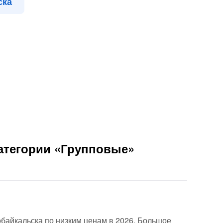
ска
атегории «Групповые»
обайкальска по низким ценам в 2026. Большое