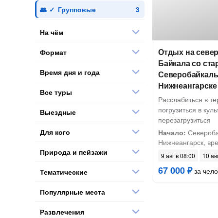
Групповые
На чём
Отдых на севе
Формат
Байкала со ста
Время дня и года
Северобайкаль
Нижнеангарске
Все туры
Расслабиться в те
погрузиться в куль
Выездные
перезагрузиться
Для кого
Начало:
Североба
Нижнеангарск, вре
Природа и пейзажи
9 авг в 08:00
10 ав
67 000 ₽
за чело
Тематические
Популярные места
Развлечения