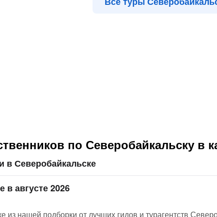
Все туры Северобайкаль
ственников по Северобайкальску в к
и в Северобайкальске
е в августе 2026
 из нашей подборки от лучших гидов и турагентств Север