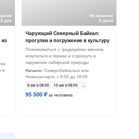
ашине
На машине
3 дня
6 дней
Чарующий Северный Байкал:
 из
прогулки и погружение в культуру
Познакомиться с традициями эвенков,
искупаться в термах и отдохнуть в
окружении сибирской природы
 на
р и
Начало:
Северобайкальск или
Нижнеангарск, с 8:00 до 18:00
9 авг в 08:00
10 авг в 08:00
95 500 ₽
за человека