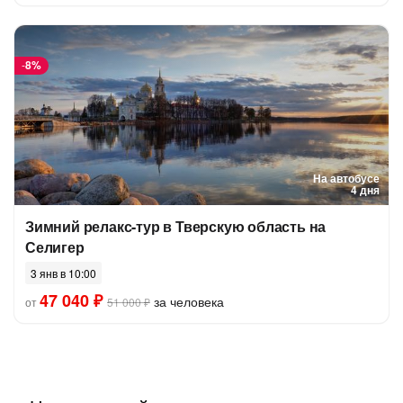
-
8%
На автобусе
4 дня
Зимний релакс-тур в Тверскую область на
Селигер
3 янв в 10:00
47 040 ₽
за человека
от
51 000 ₽