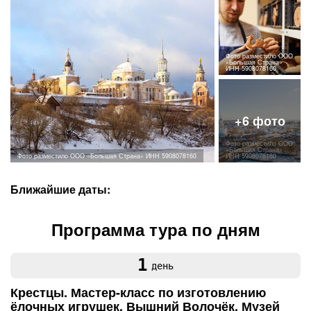
Фото разместило ООО
«Большая Страна»
ИНН 5908078160
Фото разместило ООО
«Большая Страна»
Фото разместило ООО «Большая Страна» ИНН 5908078160
ИНН 5908078160
Ближайшие даты:
Программа тура по дням
1
день
Крестцы. Мастер-класс по изготовлению
ёлочных игрушек. Вышний Волочёк. Музей