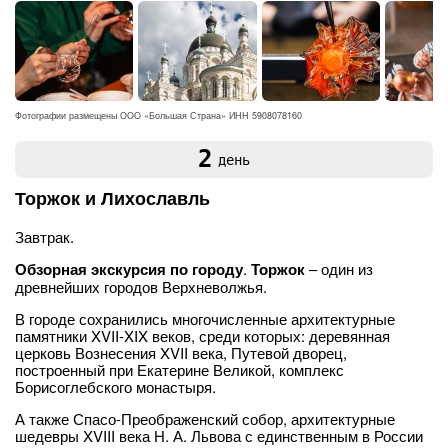
Фотографии размещены ООО «Большая Страна» ИНН 5908078160
2
день
Торжок и Лихославль
Завтрак.
Обзорная экскурсия по городу
.
Торжок
– один из
древнейших городов Верхневолжья.
В городе сохранились многочисленные архитектурные
памятники XVII-XIX веков, среди которых: деревянная
церковь Вознесения XVII века, Путевой дворец,
построенный при Екатерине Великой, комплекс
Борисоглебского монастыря.
А также Спасо-Преображенский собор, архитектурные
шедевры XVIII века Н. А. Львова с единственным в России