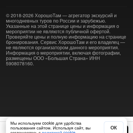
© 2018-2026 ХорошоТам — агрегатор экскурсий и
многодневных туров по России и зарубежью.
Указанные на этой странице цены и информация о
мероприятии не являются публичной офертой.
Проверяйте цены и полную информацию на странице
бронирования. Сервис ХорошоТам и его владелец —
не являются организатором данного мероприятия.
Информация о мероприятии, включая фотографии,
размещены ООО «Большая Страна» ИНН
5908078160.
Мы используем cookie для удобства
ОК
пользования сайтом. Используя сайт, вы
17 400 ₽
Выбрать дату
соглашаетесь с
политикой cookie