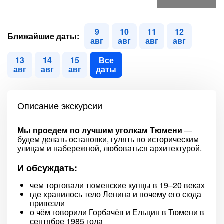
9
10
11
12
Ближайшие даты:
авг
авг
авг
авг
13
14
15
Все
авг
авг
авг
даты
Описание экскурсии
Мы проедем по лучшим уголкам Тюмени
—
будем делать остановки, гулять по историческим
улицам и набережной, любоваться архитектурой.
И обсуждать:
чем торговали тюменские купцы в 19–20 веках
где хранилось тело Ленина и почему его сюда
привезли
о чём говорили Горбачёв и Ельцин в Тюмени в
сентябре 1985 года