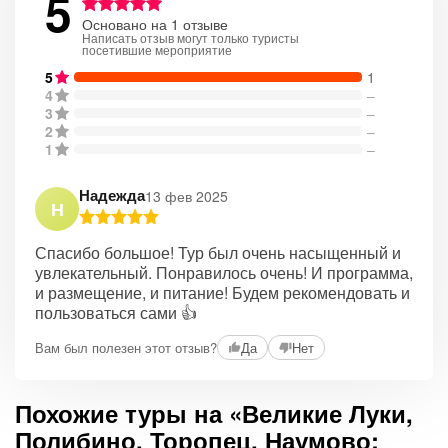
5
Основано на 1 отзыве
Написать отзыв могут только туристы
посетившие мероприятие
5
1
4
–
3
–
2
–
1
–
Надежда
13 фев 2025
Н
Спасибо большое! Тур был очень насыщенный и
увлекательный. Понравилось очень! И программа,
и размещение, и питание! Будем рекомендовать и
пользоваться сами 👍
Вам был полезен этот отзыв?
Да
Нет
Похожие туры на «Великие Луки,
Полибино, Торопец, Наумово: