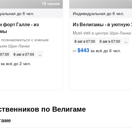
10 часов
уальная
до 6 чел.
Индивидуальная
до 6 чел.
 форт Галле - из
Из Велигамы - в уютную
амы
Must-visit в центре Шри-Ланки
 познакомиться с южным
8 авг в 07:00
9 авг в 07:00
ьем Шри-Ланки
$443
за всё до 6 чел.
от
 07:00
8 авг в 07:00
за всё до 2 чел.
ственников по Велигаме
гаме