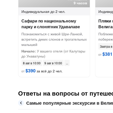
9 часов
Индивидуальная
до 2 чел.
Индивид
Сафари по национальному
Пляжи и
парку и слонятник Удавалаве
Велиг
Познакомиться с живой Шри-Ланкой,
Поближе
встретить диких слонов и трогательных
побереж
малышей
Завтра в
Начало:
У вашего отеля (от Калутары
$381
от
до Унаватуны)
8 авг в 10:00
9 авг в 10:00
$390
за всё до 2 чел.
от
Ответы на вопросы от путеше
Самые популярные экскурсии в Вели