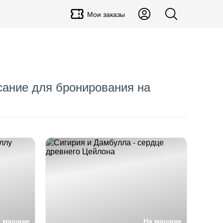
Мои заказы
сание для бронирования на
а машине
На машине