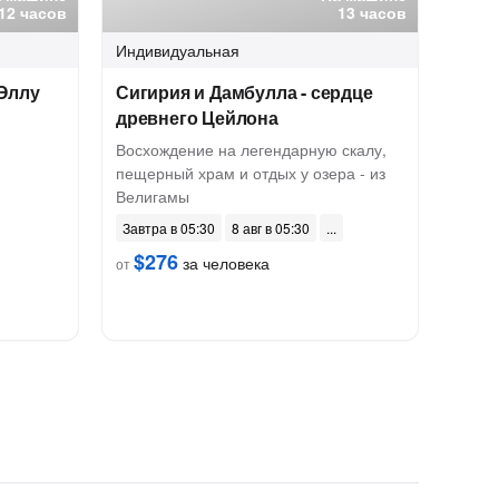
12 часов
13 часов
Индивидуальная
 Эллу
Сигирия и Дамбулла - сердце
древнего Цейлона
Восхождение на легендарную скалу,
пещерный храм и отдых у озера - из
Велигамы
Завтра в 05:30
8 авг в 05:30
$276
за человека
от