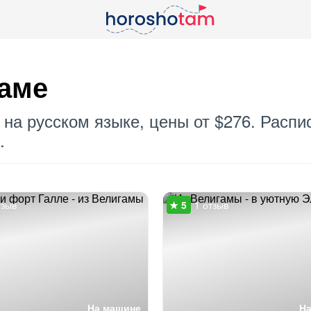
гаме
на русском языке, цены от $276. Распи
.
тзыв
1 отзыв
На машине
Н