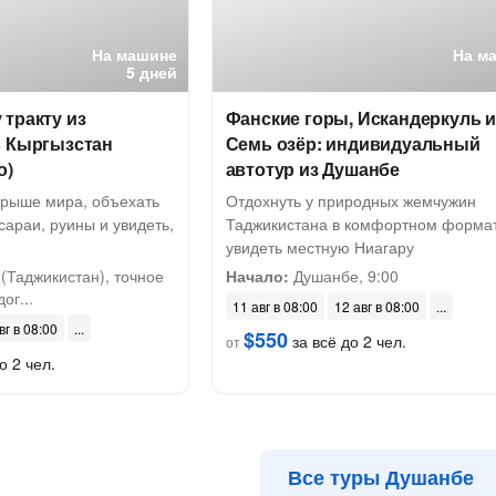
На машине
На м
5 дней
тракту из
Фанские горы, Искандеркуль 
в Кыргызстан
Семь озёр: индивидуальный
о)
автотур из Душанбе
крыше мира, объехать
Отдохнуть у природных жемчужин
сараи, руины и увидеть,
Таджикистана в комфортном формат
увидеть местную Ниагару
(Таджикистан), точное
Начало:
Душанбе, 9:00
ог...
11 авг в 08:00
12 авг в 08:00
вг в 08:00
$550
за всё до 2 чел.
от
о 2 чел.
Все туры Душанбе