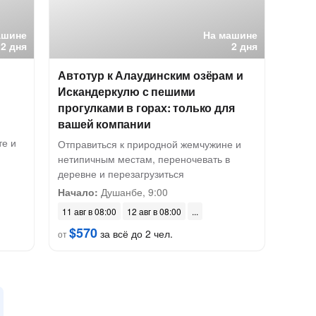
ашине
На машине
2 дня
2 дня
и
Автотур к Алаудинским озёрам и
Искандеркулю с пешими
прогулками в горах: только для
вашей компании
е и
Отправиться к природной жемчужине и
нетипичным местам, переночевать в
деревне и перезагрузиться
Начало:
Душанбе, 9:00
11 авг в 08:00
12 авг в 08:00
$570
за всё до 2 чел.
от