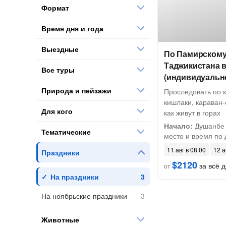
Формат
Время дня и года
Выездные
По Памирскому 
Таджикистана 
Все туры
(индивидуальн
Природа и пейзажи
Проследовать по 
кишлаки, караван-
Для кого
как живут в горах
Начало:
Душанбе 
Тематические
место и время по д
11 авг в 08:00
12 а
Праздники
$2120
за всё д
от
На праздники
На ноябрьские праздники
Животные