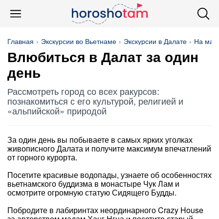
Главная
Экскурсии во Вьетнаме
Экскурсии в Далате
На маш
Влюбиться в Далат за один
день
Рассмотреть город со всех ракурсов:
познакомиться с его культурой, религией и
«альпийской» природой
За один день вы побываете в самых ярких уголках
живописного Далата и получите максимум впечатлений
от горного курорта.
Посетите красивые водопады, узнаете об особенностях
вьетнамского буддизма в монастыре Чук Лам и
осмотрите огромную статую Сидящего Будды.
Побродите в лабиринтах неординарного Crazy House
за авторством мадам Ханг Нгна и посетите старый