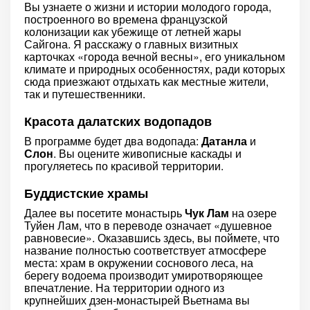
Вы узнаете о жизни и истории молодого города,
построенного во времена французской
колонизации как убежище от летней жары
Сайгона. Я расскажу о главных визитных
карточках «города вечной весны», его уникальном
климате и природных особенностях, ради которых
сюда приезжают отдыхать как местные жители,
так и путешественники.
Красота далатских водопадов
В программе будет два водопада:
Датанла
и
Слон
. Вы оцените живописные каскады и
прогуляетесь по красивой территории.
Буддистские храмы
Далее вы посетите монастырь
Чук Лам
на озере
Туйен Лам, что в переводе означает «душевное
равновесие». Оказавшись здесь, вы поймете, что
название полностью соответствует атмосфере
места: храм в окружении соснового леса, на
берегу водоема производит умиротворяющее
впечатление. На территории одного из
крупнейших дзен-монастырей Вьетнама вы