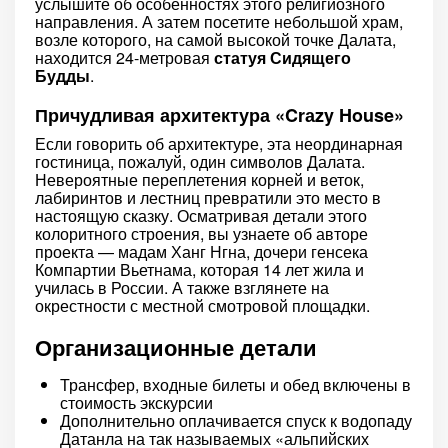
услышите об особенностях этого религиозного
направления. А затем посетите небольшой храм,
возле которого, на самой высокой точке Далата,
находится 24-метровая
статуя Сидящего
Будды
.
Причудливая архитектура «Crаzy House»
Если говорить об архитектуре, эта неординарная
гостиница, пожалуй, один символов Далата.
Невероятные переплетения корней и веток,
лабиринтов и лестниц превратили это место в
настоящую сказку. Осматривая детали этого
колоритного строения, вы узнаете об авторе
проекта — мадам Ханг Нгна, дочери генсека
Компартии Вьетнама, которая 14 лет жила и
училась в России. А также взглянете на
окрестности с местной смотровой площадки.
Организационные детали
Трансфер, входные билеты и обед включены в
стоимость экскурсии
Дополнительно оплачивается спуск к водопаду
Датанла на так называемых «альпийских