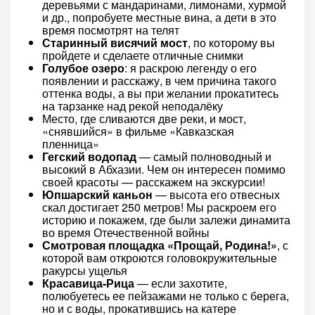
деревьями с мандаринами, лимонами, хурмой
и др., попробуете местные вина, а дети в это
время посмотрят на телят
Старинный висячий мост
, по которому вы
пройдете и сделаете отличные снимки
Голубое озеро
: я раскрою легенду о его
появлении и расскажу, в чем причина такого
оттенка воды, а вы при желании прокатитесь
на тарзанке над рекой неподалёку
Место, где сливаются две реки, и мост,
«снявшийся» в фильме «Кавказская
пленница»
Гегский водопад
— самый полноводный и
высокий в Абхазии. Чем он интересен помимо
своей красоты — расскажем на экскурсии!
Юпшарский каньон
— высота его отвесных
скал достигает 250 метров! Мы раскроем его
историю и покажем, где были залежи динамита
во время Отечественной войны
Смотровая площадка «Прощай, Родина!»
, с
которой вам откроются головокружительные
ракурсы ущелья
Красавица-Рица
— если захотите,
полюбуетесь ее пейзажами не только с берега,
но и с воды, прокатившись на катере