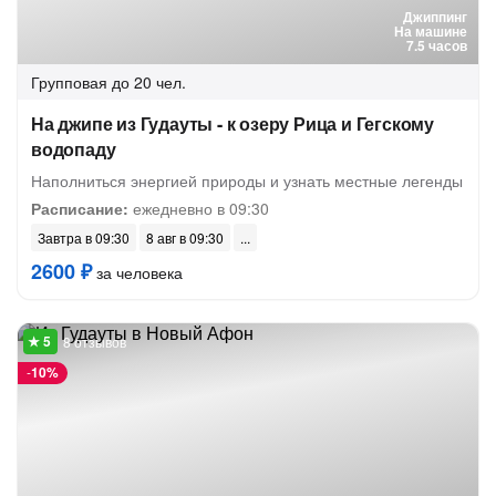
Джиппинг
На машине
7.5 часов
Групповая
до 20 чел.
На джипе из Гудауты - к озеру Рица и Гегскому
водопаду
Наполниться энергией природы и узнать местные легенды
Расписание:
ежедневно в 09:30
Завтра в 09:30
8 авг в 09:30
2600 ₽
за человека
8 отзывов
-
10%