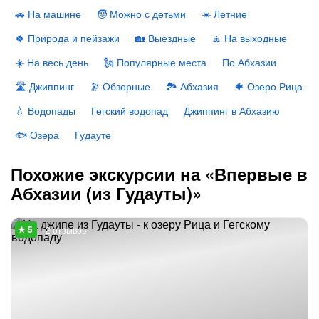
🚗 На машине
🧒 Можно с детьми
☀️ Летние
🍀 Природа и пейзажи
🏡 Выездные
🧘 На выходные
☀️ На весь день
🗽 Популярные места
По Абхазии
🛣 Джиппинг
🔭 Обзорные
🏞 Абхазия
🐠 Озеро Рица
💧 Водопады
Гегский водопад
Джиппинг в Абхазию
🐟 Озера
Гудауте
Похожие экскурсии на «Впервые в
Абхазии (из Гудауты)»
12 отзывов