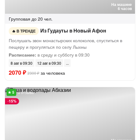
На машине
6 часов
Групповая
до 20 чел.
Из Гудауты в Новый Афон
В ТРЕНДЕ
Послушать звон монастырских колоколов, спуститься в
пещеру и прогуляться по селу Лыхны
Расписание:
в среду и субботу в 09:30
8 авг в 09:30
12 авг в 09:30
2070 ₽
за человека
2300 ₽
4 отзыва
-
15%