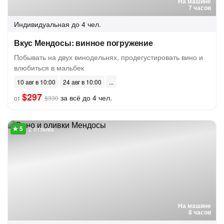
На машине
7 часов
Индивидуальная
до 4 чел.
Вкус Мендосы: винное погружение
Побывать на двух винодельнях, продегустировать вино и
влюбиться в мальбек
10 авг в 10:00
24 авг в 10:00
$297
за всё до 4 чел.
от
$330
2 отзыва
На машине
8 часов