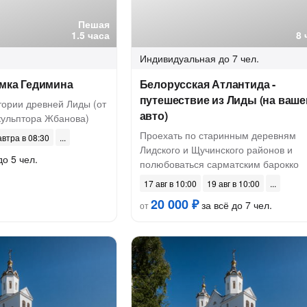
Пешая
1.5 часа
8 
Индивидуальная
до 7 чел.
амка Гедимина
Белорусская Атлантида -
путешествие из Лиды (на ваш
тории древней Лиды (от
авто)
кульптора Жбанова)
Проехать по старинным деревням
автра в 08:30
Лидского и Щучинского районов и
до 5 чел.
полюбоваться сарматским барокко
17 авг в 10:00
19 авг в 10:00
20 000 ₽
за всё до 7 чел.
от