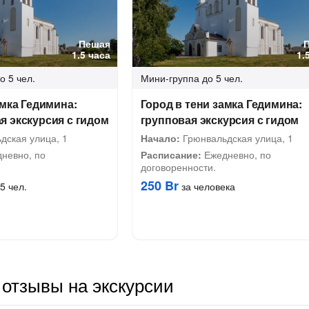
Пешая
1.5 часа
1.
о 5 чел.
Мини-группа
до 5 чел.
амка Гедимина:
Город в тени замка Гедимина:
 экскурсия с гидом
групповая экскурсия с гидом
дская улица, 1
Начало:
Грюнвальдская улица, 1
невно, по
Расписание:
Ежедневно, по
договоренности.
250 Br
5 чел.
за человека
отзывы на экскурсии