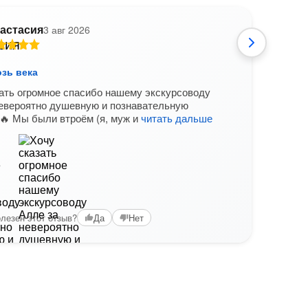
астасия
3 авг 2026
Е
озь века
Знак
ать огромное спасибо нашему экскурсоводу
Огро
невероятно душевную и познавательную
экск
 🔥 Мы были втроём (я, муж и
читать дальше
поез
мног
Вам б
лезен этот отзыв?
Да
Нет