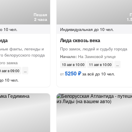
Пешая
2 часа
1.
о 10 чел.
Индивидуальная
до 10 чел.
ида
Лида сквозь века
ьные факты, легенды и
Про замок, людей и судьбу города
го белорусского города
Начало:
На Замковой улице
ого замка
10 авг в 10:00
11 авг в 10:00
 авг в 09:00
5250 ₽
за всё до 10 чел.
от
до 10 чел.