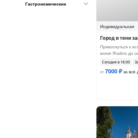
Гастрономические
Индивидуальная
Город в тени з
Прикоснуться к ис
князя Ягайло до с
Сегодня в 16:00
З
7000 ₽
за всё 
от