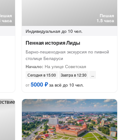
Пешая
Пешая
5 часа
1.5 часа
Индивидуальная
до 10 чел.
Пенная история Лиды
Барно-пешеходная экскурсия по пивной
столице Беларуси
Начало:
На улице Советская
Сегодня в 15:00
Завтра в 12:30
5000 ₽
за всё до 10 чел.
от