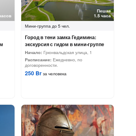
Пешая
часов
1.5 часа
Мини-группа
до 5 чел.
Город в тени замка Гедимина:
ем
экскурсия с гидом в мини-группе
Начало:
Грюнвальдская улица, 1
Расписание:
Ежедневно, по
договоренности.
250 Br
за человека