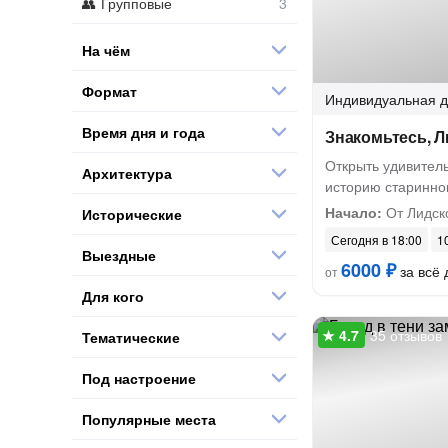
Групповые
На чём
Формат
Индивидуальная
д
Время дня и года
Знакомьтесь, Л
Открыть удивител
Архитектура
историю старинно
Начало:
От Лидск
Исторические
Сегодня в 18:00
10
Выездные
6000 ₽
за всё 
от
Для кого
35 отзывов
Тематические
Под настроение
Популярные места