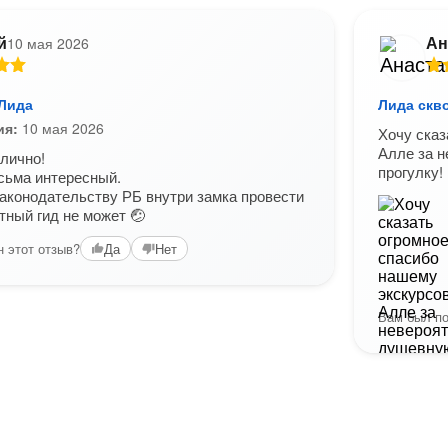
й
Ан
10 мая 2026
 Лида
Лида скв
ия:
10 мая 2026
Хочу сказ
Алле за 
лично!
прогулку!
сьма интересный.
законодательству РБ внутри замка провести
тный гид не может 🤕
 этот отзыв?
Да
Нет
Вам был по