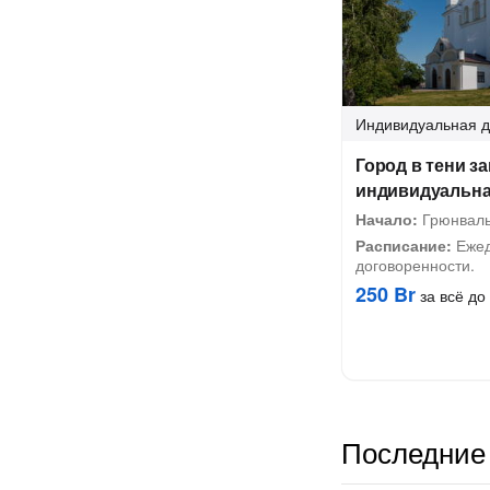
Индивидуальная
д
Город в тени з
индивидуальная
Начало:
Грюнваль
Расписание:
Ежед
договоренности.
250 Br
за всё до 
Последние 