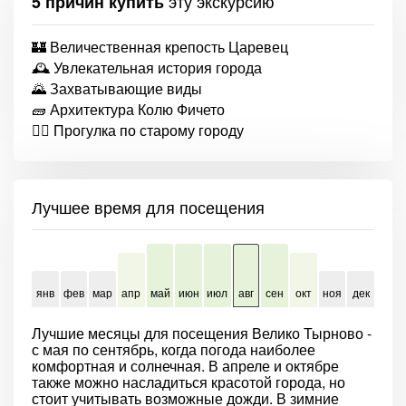
эту экскурсию
5 причин купить
🏰 Величественная крепость Царевец
🕰 Увлекательная история города
🌄 Захватывающие виды
🧱 Архитектура Колю Фичето
🚶‍♂️ Прогулка по старому городу
Лучшее время для посещения
янв
фев
мар
апр
май
июн
июл
авг
сен
окт
ноя
дек
Лучшие месяцы для посещения Велико Тырново -
с мая по сентябрь, когда погода наиболее
комфортная и солнечная. В апреле и октябре
также можно насладиться красотой города, но
стоит учитывать возможные дожди. В зимние