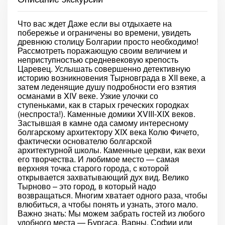
Что вас ждет Даже если вы отдыхаете на
побережье и ограничены во времени, увидеть
древнюю столицу Болгарии просто необходимо!
Рассмотреть поражающую своим величием и
неприступностью средневековую крепость
Царевец. Услышать совершенно детективную
историю возникновения Тырновграда в XII веке, а
затем леденящие душу подробности его взятия
османами в XIV веке. Узкие улочки со
ступеньками, как в старых греческих городках
(неспроста!). Каменные домики XVIII-XIX веков.
Застывшая в камне ода самому интересному
болгарскому архитектору XIX века Колю Фичето,
фактически основателю болгарской
архитектурной школы. Каменные церкви, как вехи
его творчества. И любимое место — самая
верхняя точка старого города, с которой
открывается захватывающий дух вид. Велико
Тырново – это город, в который надо
возвращаться. Многим хватает одного раза, чтобы
влюбиться, а чтобы понять и узнать, этого мало.
Важно знать: Мы можем забрать гостей из любого
удобного места — Бургаса, Варны, Софии или