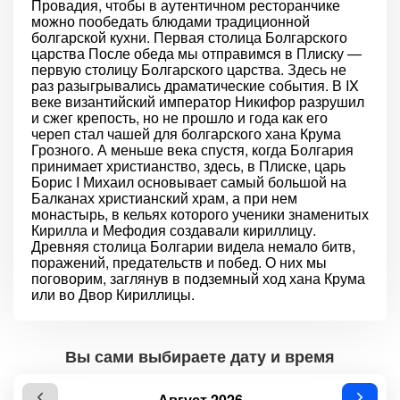
Провадия, чтобы в аутентичном ресторанчике
можно пообедать блюдами традиционной
болгарской кухни. Первая столица Болгарского
царства После обеда мы отправимся в Плиску —
первую столицу Болгарского царства. Здесь не
раз разыгрывались драматические события. В IX
веке византийский император Никифор разрушил
и сжег крепость, но не прошло и года как его
череп стал чашей для болгарского хана Крума
Грозного. А меньше века спустя, когда Болгария
принимает христианство, здесь, в Плиске, царь
Борис I Михаил основывает самый большой на
Балканах христианский храм, а при нем
монастырь, в кельях которого ученики знаменитых
Кирилла и Мефодия создавали кириллицу.
Древняя столица Болгарии видела немало битв,
поражений, предательств и побед. О них мы
поговорим, заглянув в подземный ход хана Крума
или во Двор Кириллицы.
Вы сами выбираете дату и время
Август 2026