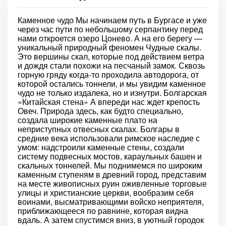
Каменное чудо Мы начинаем путь в Бургасе и уже
через час пути по небольшому серпантину перед
нами откроется озеро Цонево. А на его берегу —
уникальный природный феномен Чудные скалы.
Это вершины скал, которые под действием ветра
и дождя стали похожи на песчаный замок. Сквозь
горную гряду когда-то проходила автодорога, от
которой остались тоннели, и мы увидим каменное
чудо не только издалека, но и изнутри. Болгарская
«Китайская стена» А впереди нас ждет крепость
Овеч. Природа здесь, как будто специально,
создала широкие каменные плато на
неприступных отвесных скалах. Болгары в
средние века использовали римское наследие с
умом: надстроили каменные стены, создали
систему подвесных мостов, караульных башен и
скальных тоннелей. Мы поднимемся по широким
каменным ступеням в древний город, представим
на месте живописных руин оживленные торговые
улицы и христианские церкви, вообразим себя
воинами, высматривающими войско неприятеля,
приближающееся по равнине, которая видна
вдаль. А затем спустимся вниз, в уютный городок