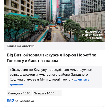
На автобусе
Hop-on hop-off
На пароме
Билет на автобус
Big Bus: обзорная экскурсия Hop‑on Hop‑off по
Гонконгу и билет на паром
«Экскурсия по Коулуну проведёт вас мимо шумных
рынков, храмов и культурного района Западного
Коулуна с
музеем
M+ и улицей Темпл»
Сегодня в 15:00
Завтра в 10:00
$52
за человека