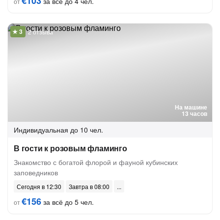
€103
за всё до 4 чел.
от
2 отзыва
На машине
13 часов
Индивидуальная
до 10 чел.
В гости к розовым фламинго
Знакомство с богатой флорой и фауной кубинских
заповедников
Сегодня в 12:30
Завтра в 08:00
€156
за всё до 5 чел.
от