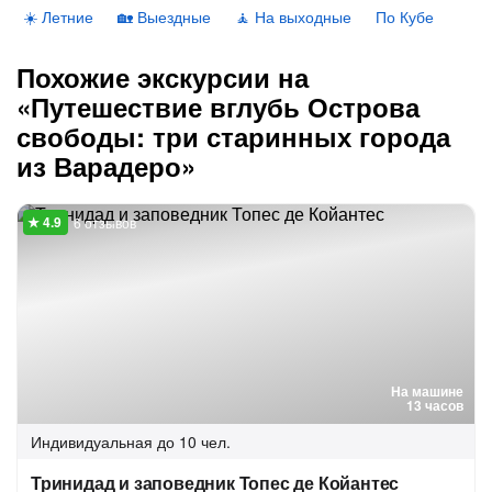
☀️ Летние
🏡 Выездные
🧘 На выходные
По Кубе
Похожие экскурсии на
«Путешествие вглубь Острова
свободы: три старинных города
из Варадеро»
6 отзывов
На машине
13 часов
Индивидуальная
до 10 чел.
Тринидад и заповедник Топес де Койантес