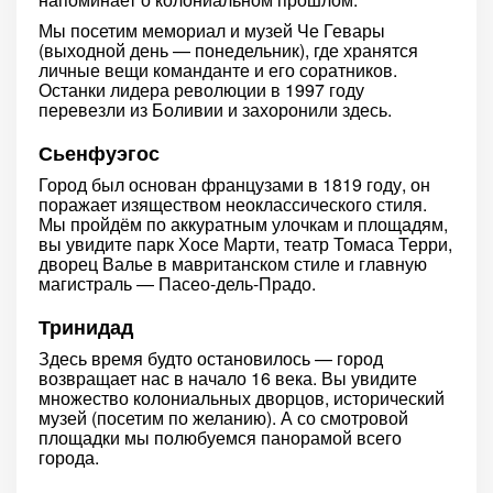
Мы посетим мемориал и музей Че Гевары
(выходной день — понедельник), где хранятся
личные вещи команданте и его соратников.
Останки лидера революции в 1997 году
перевезли из Боливии и захоронили здесь.
Сьенфуэгос
Город был основан французами в 1819 году, он
поражает изяществом неоклассического стиля.
Мы пройдём по аккуратным улочкам и площадям,
вы увидите парк Хосе Марти, театр Томаса Терри,
дворец Валье в мавританском стиле и главную
магистраль — Пасео-дель-Прадо.
Тринидад
Здесь время будто остановилось — город
возвращает нас в начало 16 века. Вы увидите
множество колониальных дворцов, исторический
музей (посетим по желанию). А со смотровой
площадки мы полюбуемся панорамой всего
города.