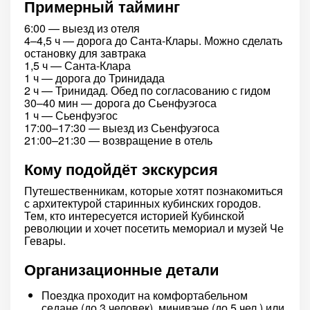
Примерный тайминг
6:00 — выезд из отеля
4–4,5 ч — дорога до Санта-Клары. Можно сделать
остановку для завтрака
1,5 ч — Санта-Клара
1 ч — дорога до Тринидада
2 ч — Тринидад. Обед по согласованию с гидом
30–40 мин — дорога до Сьенфуэгоса
1 ч — Сьенфуэгос
17:00–17:30 — выезд из Сьенфуэгоса
21:00–21:30 — возвращение в отель
Кому подойдёт экскурсия
Путешественникам, которые хотят познакомиться
с архитектурой старинных кубинских городов.
Тем, кто интересуется историей Кубинской
революции и хочет посетить мемориал и музей Че
Гевары.
Организационные детали
Поездка проходит на комфортабельном
седане (до 3 человек), минивэне (до 5 чел.) или