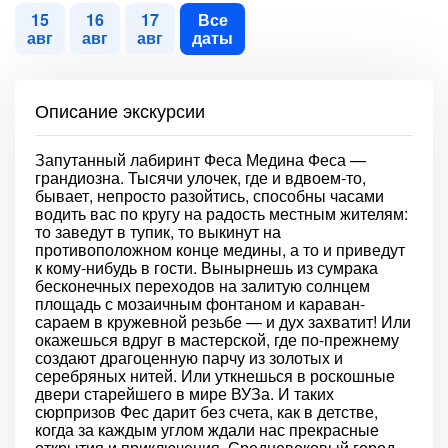
15
16
17
Все
авг
авг
авг
даты
Описание экскурсии
Запутанный лабиринт Феса Медина Феса —
грандиозна. Тысячи улочек, где и вдвоем-то,
бывает, непросто разойтись, способны часами
водить вас по кругу на радость местным жителям:
то заведут в тупик, то выкинут на
противоположном конце медины, а то и приведут
к кому-нибудь в гости. Вынырнешь из сумрака
бесконечных переходов на залитую солнцем
площадь с мозаичным фонтаном и караван-
сараем в кружевной резьбе — и дух захватит! Или
окажешься вдруг в мастерской, где по-прежнему
создают драгоценную парчу из золотых и
серебряных нитей. Или уткнешься в роскошные
двери старейшего в мире ВУЗа. И таких
сюрпризов Фес дарит без счета, как в детстве,
когда за каждым углом ждали нас прекрасные
открытия и приключения. Средневековый город