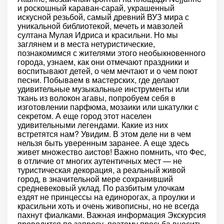
и роскошный караван-сарай, украшенный
искусной резьбой, самый древний ВУЗ мира с
уникальной библиотекой, мечеть и мавзолей
султана Мулая Идриса и красильни. Но мы
заглянем и в места нетуристические,
познакомимся с жителями этого необыкновенного
города, узнаем, как они отмечают праздники и
воспитывают детей, о чем мечтают и о чем поют
песни. Побываем в мастерских, где делают
удивительные музыкальные инструменты или
ткань из волокон агавы, попробуем себя в
изготовлении парфюма, мозаики или шкатулки с
секретом. А еще город этот населен
удивительными легендами. Какие из них
встретятся нам? Увидим. В этом деле ни в чем
нельзя быть уверенным заранее. А еще здесь
живет множество аистов! Важно помнить, что Фес,
в отличие от многих аутентичных мест — не
туристическая декорация, а реальный живой
город, в значительной мере сохранивший
средневековый уклад. По разбитым улочкам
ездят не принцессы на единорогах, а проулки и
красильни хоть и очень живописны, но не всегда
пахнут фиалками. Важная информация Экскурсия
проводится по запросу, поэтому просьба вносить