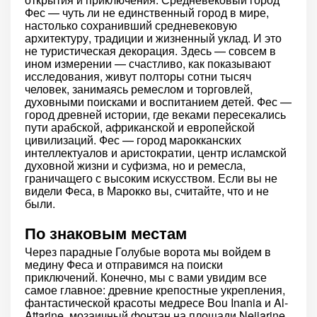
Фес — чуть ли не единственный город в мире,
настолько сохранивший средневековую
архитектуру, традиции и жизненный уклад. И это
не туристическая декорация. Здесь — совсем в
ином измерении — счастливо, как показывают
исследования, живут полторы сотни тысяч
человек, занимаясь ремеслом и торговлей,
духовными поисками и воспитанием детей. Фес —
город древней истории, где веками пересекались
пути арабской, африканской и европейской
цивилизаций. Фес — город марокканских
интеллектуалов и аристократии, центр исламской
духовной жизни и суфизма, но и ремесла,
граничащего с высоким искусством. Если вы не
видели Феса, в Марокко вы, считайте, что и не
были.
По знаковым местам
Через парадные Голубые ворота мы войдем в
медину Феса и отправимся на поиски
приключений. Конечно, мы с вами увидим все
самое главное: древние крепостные укрепления,
фантастической красоты медресе Bou Inania и Al-
Attarine, мозаичный фонтан на площади Nejjarine