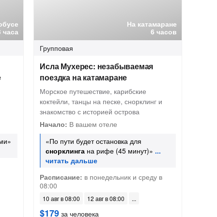
обусе
На катамаране
3 часа
6 часов
Групповая
Исла Мухерес: незабываемая
е
поездка на катамаране
Морское путешествие, карибские
коктейли, танцы на песке, снорклинг и
знакомство с историей острова
Начало:
В вашем отеле
ми»
«По пути будет остановка для
снорклинга
на рифе (45 минут)»
Расписание:
в понедельник и среду в
08:00
10 авг в 08:00
12 авг в 08:00
$179
за человека