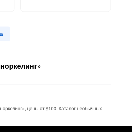
ма
Сноркелинг»
«Сноркелинг», цены от $100. Каталог необычных