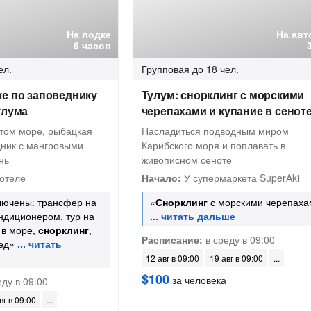
На лодке
На авт
6 часов
ел.
Групповая
до 18 чел.
е по заповеднику
Тулум: снорклинг с морскими
улума
черепахами и купание в сенот
ытом море, рыбацкая
Насладиться подводным миром
дник с мангровыми
Карибского моря и поплавать в
нь
живописном сеноте
отеле
Начало:
У супермаркета SuperAki
лючены: трансфер на
«
Снорклинг
с морскими черепаха
ндиционером, тур на
 в море,
снорклинг
,
Расписание:
в среду в 09:00
бед»
12 авг в 09:00
19 авг в 09:00
$100
за человека
ду в 09:00
вг в 09:00