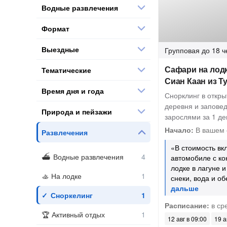
Водные развлечения
Формат
Выездные
Групповая
до 18 ч
Сафари на лодк
Тематические
Сиан Каан из Т
Время дня и года
Снорклинг в откр
деревня и запове
Природа и пейзажи
зарослями за 1 де
Начало:
В вашем 
Развлечения
«В стоимость вк
Водные развлечения
автомобиле с ко
лодке в лагуне и
На лодке
снеки, вода и о
Сноркелинг
Расписание:
в сре
Активный отдых
12 авг в 09:00
19 а