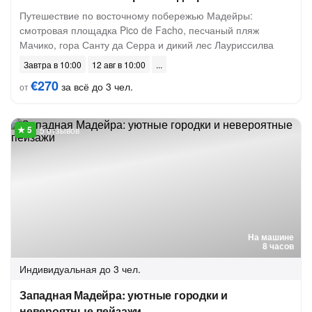
Путешествие по восточному побережью Мадейры:
смотровая площадка Pico de Facho, песчаный пляж
Мачико, гора Санту да Серра и дикий лес Лауриссилва
Завтра в 10:00
12 авг в 10:00
€270
за всё до 3 чел.
от
5 отзывов
На машине
8 часов
Индивидуальная
до 3 чел.
Западная Мадейра: уютные городки и
невероятные пейзажи