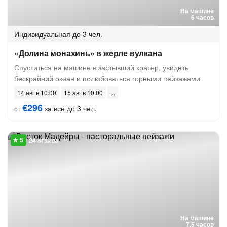
На машине
6 часов
Индивидуальная
до 3 чел.
«Долина монахинь» в жерле вулкана
Спуститься на машине в застывший кратер, увидеть
бескрайний океан и полюбоваться горными пейзажами
14 авг в 10:00
15 авг в 10:00
€296
за всё до 3 чел.
от
24 отзыва
На машине
7.5 часов