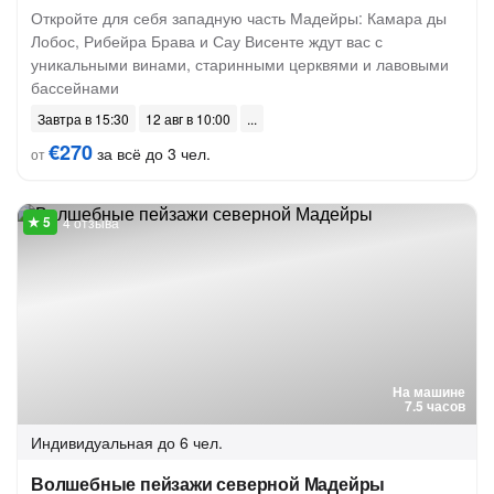
Откройте для себя западную часть Мадейры: Камара ды
Лобос, Рибейра Брава и Сау Висенте ждут вас с
уникальными винами, старинными церквями и лавовыми
бассейнами
Завтра в 15:30
12 авг в 10:00
€270
за всё до 3 чел.
от
4 отзыва
На машине
7.5 часов
Индивидуальная
до 6 чел.
Волшебные пейзажи северной Мадейры