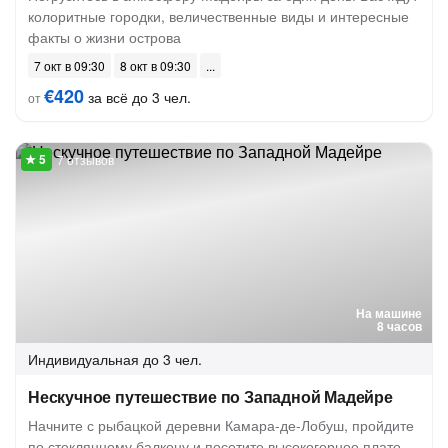
колоритные городки, величественные виды и интересные
факты о жизни острова
7 окт в 09:30
8 окт в 09:30
€420
за всё до 3 чел.
от
7 отзывов
На машине
8 часов
Индивидуальная
до 3 чел.
Нескучное путешествие по Западной Мадейре
Начните с рыбацкой деревни Камара-де-Лобуш, пройдите
по стеклянному балкону и посетите высокогорное плато