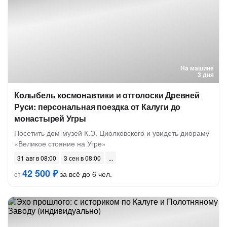
На машине
3 дня
Колыбель космонавтики и отголоски Древней
Руси: персональная поездка от Калуги до
монастырей Угры
Посетить дом-музей К.Э. Циолковского и увидеть диораму
«Великое стояние на Угре»
31 авг в 08:00
3 сен в 08:00
42 500 ₽
за всё до 6 чел.
от