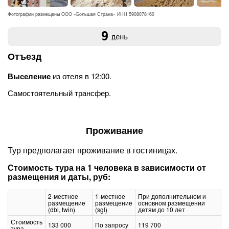
Фотографии размещены ООО «Большая Страна» ИНН 5908078160
9
день
Отъезд
Выселение
из отеля в 12:00.
Самостоятельный трансфер.
Проживание
Тур предполагает проживание в гостиницах.
Стоимость тура на 1 человека в зависимости от
размещения и даты, руб:
2-местное
1-местное
При дополнительном и
размещение
размещение
основном размещении
(dbl, twin)
(sgl)
детям до 10 лет
Стоимость
133 000
По запросу
119 700
тура