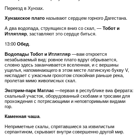
Переезд в Хунзах.
Хунзахское плато
называют сердцем горного Дагестана.
А два водопада, струящихся вниз со скал, —
Тобот и
Итлятляр
, заставляют это сердце биться.
13:00
Обед
.
Водопады Тобот и Итлятляр
—вам откроется
незабываемый вид: ровное плато вдруг обрывается,
словно здесь заканчивается вселенная, и с вершины
ущелья, напоминающего в этом месте латинскую букву V,
ниспадает с ужасным грохотом спокойная раньше река,
пролетая мимо живописных скал.
Экстрим-парк Матлас
—первая в республике виа феррата:
скальный участок, оборудованный скобами и тросами для
прохождения с потрясающими и неповторимыми видами
гор.
Каменная чаша
.
Неприметные скалы, спрятавшиеся за извилистым
серпантином, скрывают внутри совершенно другой мир.