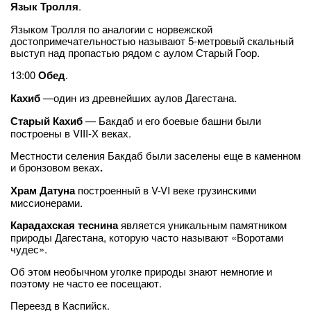
Язык Тролля
.
Языком Тролля по аналогии с норвежской
достопримечательностью называют 5-метровый скальный
выступ над пропастью рядом с аулом Старый Гоор.
13:00
Обед
.
Кахиб
—один из древнейших аулов Дагестана.
Старый Кахиб
— Бакдаб и его боевые башни были
построены в VIII-Х веках.
Местности селения Бакдаб были заселены еще в каменном
и бронзовом веках
.
Храм Датуна
построенный в V-VI веке грузинскими
миссионерами.
Карадахская теснина
является уникальным памятником
природы Дагестана, которую часто называют «Воротами
чудес».
Об этом необычном уголке природы знают немногие и
поэтому не часто ее посещают.
Переезд в Каспийск.