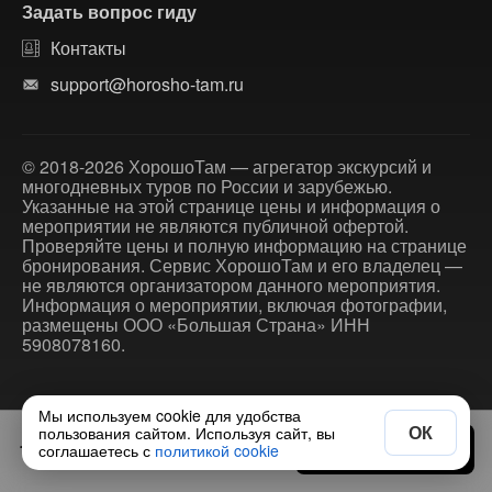
Задать вопрос гиду
Контакты
support@horosho-tam.ru
© 2018-2026 ХорошоТам — агрегатор экскурсий и
многодневных туров по России и зарубежью.
Указанные на этой странице цены и информация о
мероприятии не являются публичной офертой.
Проверяйте цены и полную информацию на странице
бронирования. Сервис ХорошоТам и его владелец —
не являются организатором данного мероприятия.
Информация о мероприятии, включая фотографии,
размещены ООО «Большая Страна» ИНН
5908078160.
Мы используем cookie для удобства
ОК
пользования сайтом. Используя сайт, вы
133 000 ₽
Выбрать дату
соглашаетесь с
политикой cookie
за человека