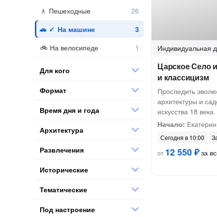
Пешеходные
На машине
На велосипеде
Индивидуальная
д
Царское Село и
Для кого
и классицизм
Формат
Проследить эволю
архитектуры и сад
Время дня и года
искусства 18 века
Начало:
Екатерин
Архитектура
Сегодня в 10:00
З
Развлечения
12 550 ₽
за вс
от
Исторические
Тематические
Под настроение