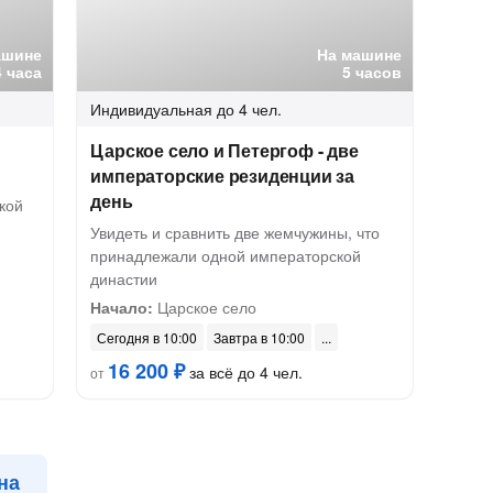
ашине
На машине
4 часа
5 часов
Индивидуальная
до 4 чел.
Царское село и Петергоф - две
императорские резиденции за
день
кой
Увидеть и сравнить две жемчужины, что
принадлежали одной императорской
династии
Начало:
Царское село
Сегодня в 10:00
Завтра в 10:00
16 200 ₽
за всё до 4 чел.
от
на