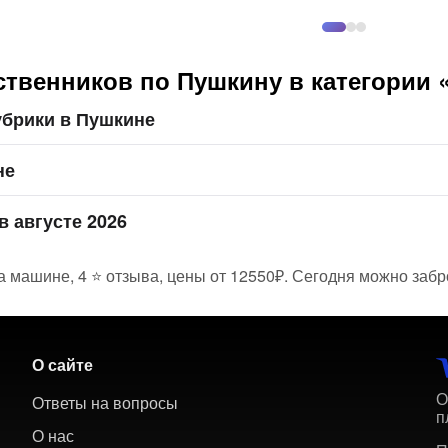
ственников по Пушкину в категории 
убрики в Пушкине
не
в августе 2026
 машине, 4 ⭐ отзыва, цены от 12550₽. Сегодня можно забро
О сайте
О
Ответы на вопросы
п
О нас