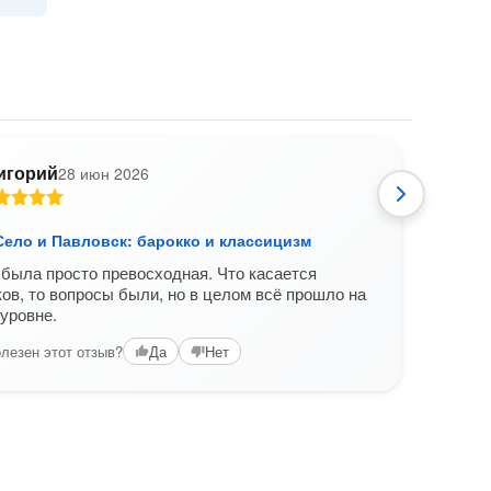
игорий
28 июн 2026
А
Село и Павловск: барокко и классицизм
Удив
была просто превосходная. Что касается
Сове
ов, то вопросы были, но в целом всё прошло на
селу.
уровне.
5 час
удиви
лезен этот отзыв?
Да
Нет
От и
Вам б