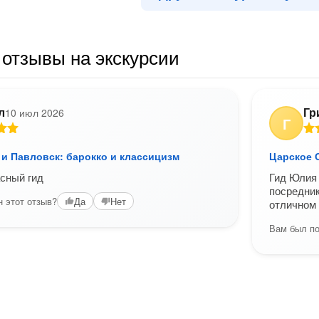
отзывы на экскурсии
л
Гр
10 июл 2026
Г
 и Павловск: барокко и классицизм
Царское 
сный гид
Гид Юлия 
посредник
 этот отзыв?
Да
Нет
отличном 
Вам был по