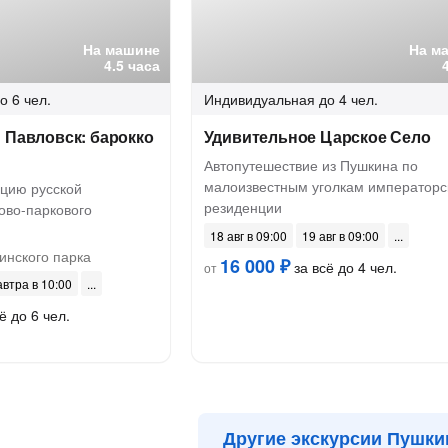
На машине
На м
4.5 часа
о 6 чел.
Индивидуальная
до 4 чел.
 Павловск: барокко
Удивительное Царское Село
Автопутешествие из Пушкина по
малоизвестным уголкам императорс
цию русской
резиденции
ово-паркового
18 авг в 09:00
19 авг в 09:00
инского парка
16 000 ₽
за всё до 4 чел.
от
автра в 10:00
ё до 6 чел.
Другие экскурсии Пушки