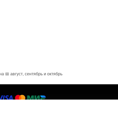
 📅 август, сентябрь и октябрь
плата экскурсий и туров происходит с помощью
латёжных систем