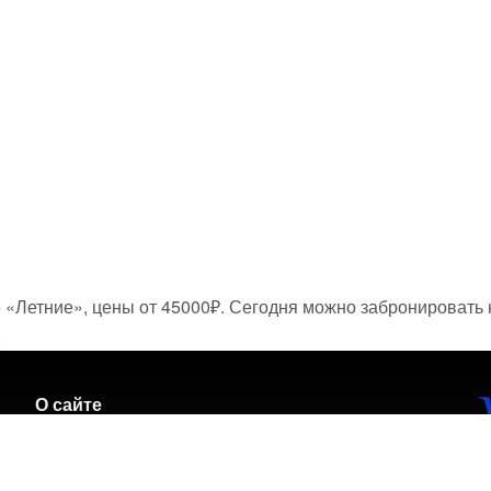
 «Летние», цены от 45000₽. Сегодня можно забронировать на
О сайте
О
Ответы на вопросы
п
О нас