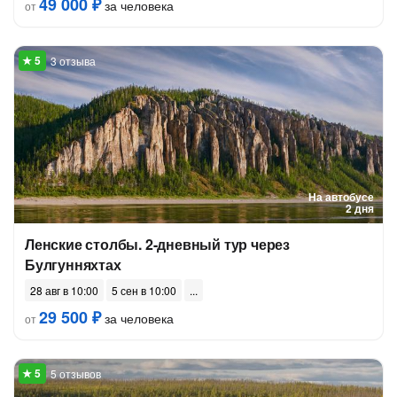
49 000 ₽
за человека
от
3 отзыва
На автобусе
2 дня
Ленские столбы. 2-дневный тур через
Булгунняхтах
28 авг в 10:00
5 сен в 10:00
29 500 ₽
за человека
от
5 отзывов