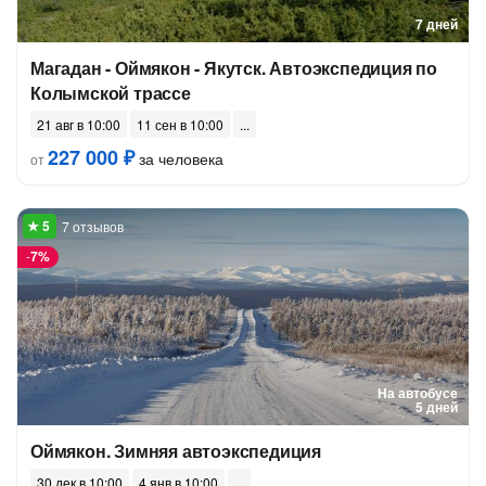
7 дней
Магадан - Оймякон - Якутск. Автоэкспедиция по
Колымской трассе
21 авг в 10:00
11 сен в 10:00
227 000 ₽
за человека
от
7 отзывов
-
7%
На автобусе
5 дней
Оймякон. Зимняя автоэкспедиция
30 дек в 10:00
4 янв в 10:00