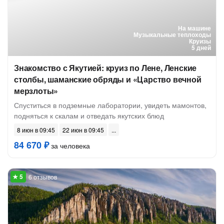
На машине
Музыкальные теплоходы
Круизы
5 дней
Знакомство с Якутией: круиз по Лене, Ленские
столбы, шаманские обряды и «Царство вечной
мерзлоты»
Спуститься в подземные лаборатории, увидеть мамонтов,
подняться к скалам и отведать якутских блюд
8 июн в 09:45
22 июн в 09:45
84 670 ₽
за человека
6 отзывов