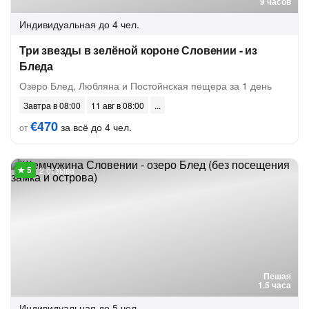
9 часов
Индивидуальная
до 4 чел.
Три звезды в зелёной короне Словении - из
Бледа
Озеро Блед, Любляна и Постойнская пещера за 1 день
Завтра в 08:00
11 авг в 08:00
€470
за всё до 4 чел.
от
2 отзыва
Пешая
1.5 часа
Индивидуальная
до 5 чел.