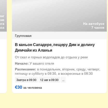
инг
ине
ога
На автобусе
аса
7 часов
Групповая
В каньон Сападере, пещеру Дим и долину
Димчайи из Аланьи
От скал и горных водопадов до отдыха у реки
Начало:
У вашего отеля
Расписание:
в понедельник, вторник, среду, четверг,
пятницу и субботу в 09:30, в воскресенье в 08:30
Завтра в 09:30
12 авг в 09:30
€30
за человека