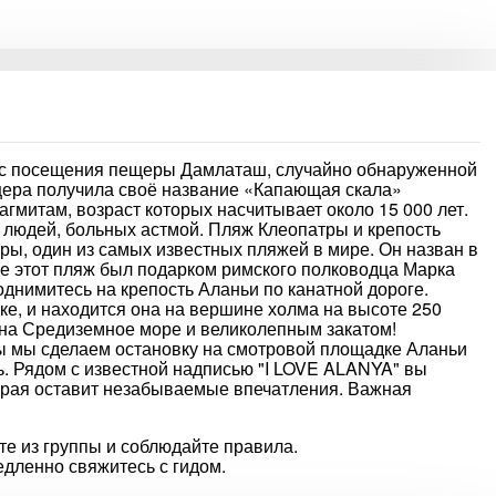
с посещения пещеры Дамлаташ, случайно обнаруженной
ещера получила своё название «Капающая скала»
гмитам, возраст которых насчитывает около 15 000 лет.
я людей, больных астмой. Пляж Клеопатры и крепость
ры, один из самых известных пляжей в мире. Он назван в
де этот пляж был подарком римского полководца Марка
однимитесь на крепость Аланьи по канатной дороге.
еке, и находится она на вершине холма на высоте 250
 на Средиземное море и великолепным закатом!
 мы сделаем остановку на смотровой площадке Аланьи
ть. Рядом с известной надписью "I LOVE ALANYA" вы
орая оставит незабываемые впечатления. Важная
те из группы и соблюдайте правила.
дленно свяжитесь с гидом.