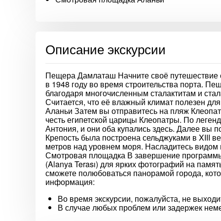
Описание экскурсии
Пещера Дамлаташ Начните своё путешествие 
в 1948 году во время строительства порта. П
благодаря многочисленным сталактитам и стала
Считается, что её влажный климат полезен дл
Аланьи Затем вы отправитесь на пляж Клеопат
честь египетской царицы Клеопатры. По леген
Антония, и они оба купались здесь. Далее вы п
Крепость была построена сельджуками в XIII в
метров над уровнем моря. Насладитесь видом
Смотровая площадка В завершение программы
(Alanya Terası) для ярких фотографий на памя
сможете полюбоваться панорамой города, кот
информация:
Во время экскурсии, пожалуйста, не выходи
В случае любых проблем или задержек неме