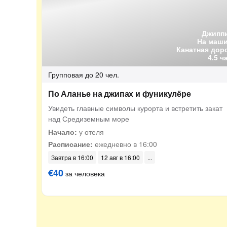
Джипп
На маш
Канатная дор
4.5 ч
Групповая
до 20 чел.
По Аланье на джипах и фуникулёре
Увидеть главные символы курорта и встретить закат
над Средиземным море
Начало:
у отеля
Расписание:
ежедневно в 16:00
Завтра в 16:00
12 авг в 16:00
€40
за человека