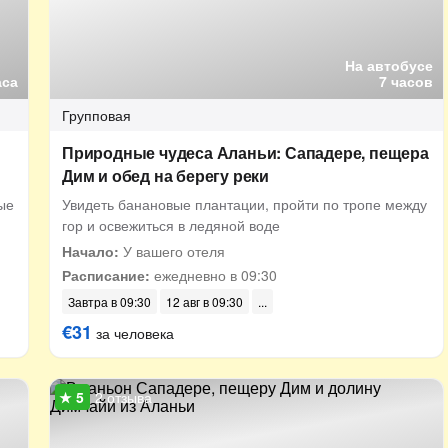
На автобусе
аса
7 часов
Групповая
Природные чудеса Аланьи: Сападере, пещера
Дим и обед на берегу реки
ые
Увидеть банановые плантации, пройти по тропе между
гор и освежиться в ледяной воде
Начало:
У вашего отеля
Расписание:
ежедневно в 09:30
Завтра в 09:30
12 авг в 09:30
€31
за человека
2 отзыва