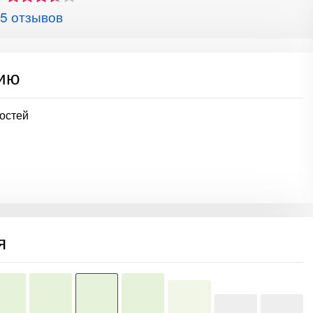
5 отзывов
сию
остей
я