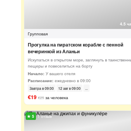
4.5 ч
Групповая
Прогулка на пиратском корабле с пенной
вечеринкой из Аланьи
Искупаться в открытом море, заглянуть в таинственн
пещеры и повеселиться на борту
Начало:
У вашего отеля
Расписание:
ежедневно в 09:00
Завтра в 09:00
12 авг в 09:00
€19
за человека
€25
1 отзыв