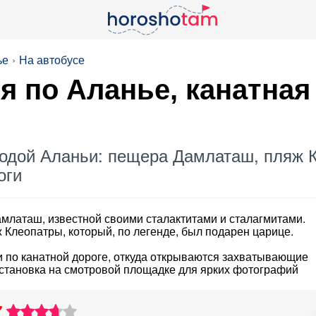
ье
На автобусе
я по Аланье, канатная
родой Аланьи: пещера Дамлаташ, пляж К
оги
латаш, известной своими сталактитами и сталагмитами.
Клеопатры, который, по легенде, был подарен царице.
 по канатной дороге, откуда открываются захватывающие
остановка на смотровой площадке для ярких фотографий
7