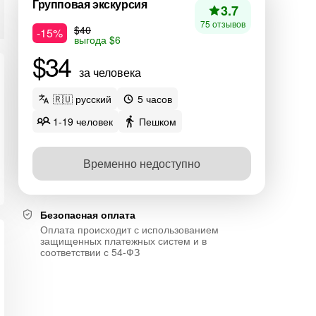
Групповая экскурсия
3.7
75 отзывов
$40
-15%
выгода $6
$34
за человека
🇷🇺 русский
5 часов
1-19 человек
Пешком
Временно недоступно
Безопасная оплата
Оплата происходит с использованием
защищенных платежных систем и в
соответствии с 54-ФЗ