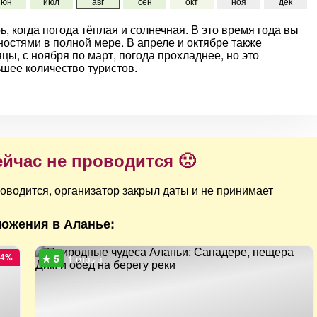
июн
июл
авг
сен
окт
ноя
дек
ь, когда погода тёплая и солнечная. В это время года вы
остями в полной мере. В апреле и октябре также
ы, с ноября по март, погода прохладнее, но это
ьшее количество туристов.
ейчас не проводится 🙁
оводится, организатор закрыл даты и не принимает
ожения в Аланье:
24%
1 отзыв