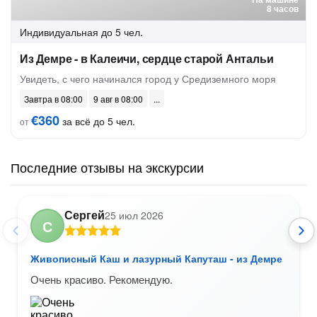
8 часов
Индивидуальная
до 5 чел.
Из Демре - в Калеичи, сердце старой Антальи
Увидеть, с чего начинался город у Средиземного моря
Завтра в 08:00
9 авг в 08:00
€360
за всё до 5 чел.
от
Последние отзывы на экскурсии
Сергей
25 июл 2026
С
Живописный Каш и лазурный Капуташ - из Демре
Очень красиво. Рекомендую.