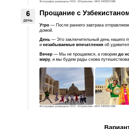
Фотографии размещены ООО «Ютревелми» ИНН 5405021086
Прощание с Узбекистано
6
день
Утро
— После раннего завтрака отправляем
домой.
День
— Это заключительный день нашего пу
и
незабываемые впечатления
об удивител
Вечер
— Мы не прощаемся, а говорим
до н
миру
, и мы будем рады снова путешествова
Фотографии размещены ООО «Ютревелми» ИНН 5405021086
Вариан