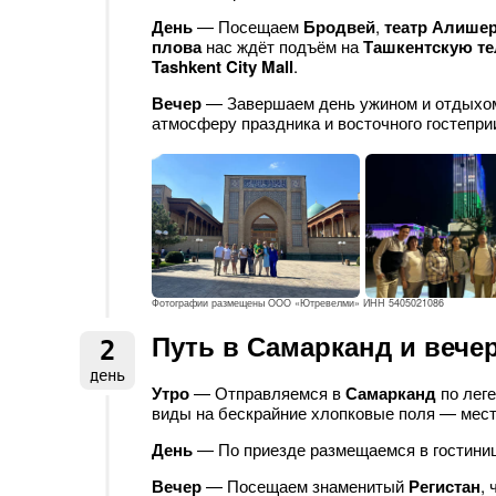
День
— Посещаем
Бродвей
,
театр Алише
плова
нас ждёт подъём на
Ташкентскую т
Tashkent City Mall
.
Вечер
— Завершаем день ужином и отдыхом
атмосферу праздника и восточного гостепри
Фотографии размещены ООО «Ютревелми» ИНН 5405021086
Путь в Самарканд и вече
2
день
Утро
— Отправляемся в
Самарканд
по лег
виды на бескрайние хлопковые поля — мес
День
— По приезде размещаемся в гостинице
Вечер
— Посещаем знаменитый
Регистан
,