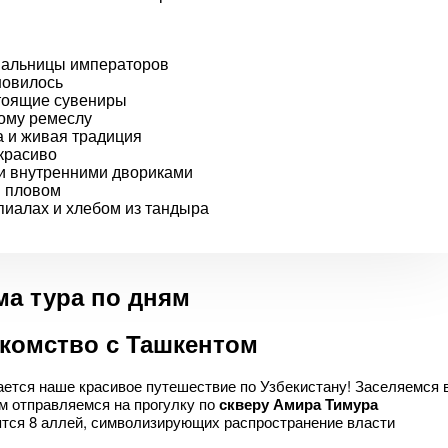
пальницы императоров
новилось
тоящие сувениры
ному ремеслу
а и живая традиция
красиво
 и внутренними двориками
и пловом
пиалах и хлебом из тандыра
а тура по дням
акомство с Ташкентом
нается наше красивое путешествие по Узбекистану! Заселяемся 
м отправляемся на прогулку по
скверу Амира Тимура
дятся 8 аллей, символизирующих распространение власти