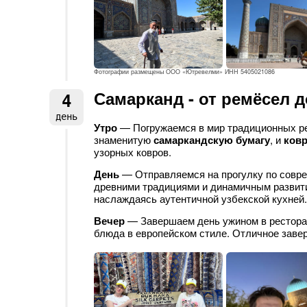
Фотографии размещены ООО «Ютревелми» ИНН 5405021086
Самарканд - от ремёсел 
4
день
Утро
— Погружаемся в мир традиционных 
знаменитую
самаркандскую бумагу
, и
ков
узорных ковров.
День
— Отправляемся на прогулку по совр
древними традициями и динамичным развит
наслаждаясь аутентичной узбекской кухней.
Вечер
— Завершаем день ужином в рестор
блюда в европейском стиле. Отличное заве