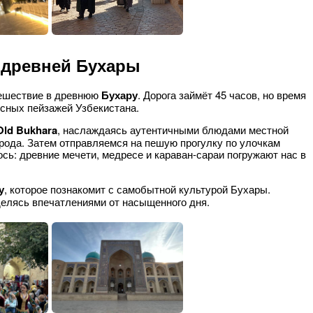
 древней Бухары
ешествие в древнюю
Бухару
. Дорога займёт 45 часов, но время
сных пейзажей Узбекистана.
Old Bukhara
, наслаждаясь аутентичными блюдами местной
орода. Затем отправляемся на пешую прогулку по улочкам
ось: древние мечети, медресе и караван-сараи погружают нас в
у
, которое познакомит с самобытной культурой Бухары.
делясь впечатлениями от насыщенного дня.