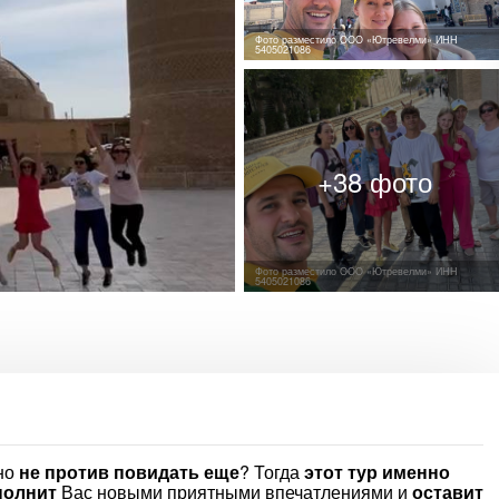
Фото разместило ООО «Ютревелми» ИНН
5405021086
Фото разместило ООО «Ютревелми» ИНН
5405021086
 но
не против повидать еще
? Тогда
этот тур именно
полнит
Вас новыми приятными впечатлениями и
оставит