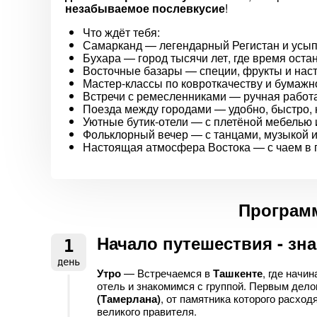
незабываемое послевкусие
!
Что ждёт тебя:
Самарканд — легендарный Регистан и усы
Бухара — город тысячи лет, где время оста
Восточные базары — специи, фрукты и нас
Мастер-классы по ковроткачеству и бумаж
Встречи с ремесленниками — ручная работ
Поезда между городами — удобно, быстро, 
Уютные бутик-отели — с плетёной мебелью
Фольклорный вечер — с танцами, музыкой 
Настоящая атмосфера Востока — с чаем в 
Программ
Начало путешествия - зн
1
день
Утро
— Встречаемся в
Ташкенте
, где начи
отель и знакомимся с группой. Первым дело
(Тамерлана)
, от памятника которого расхо
великого правителя.