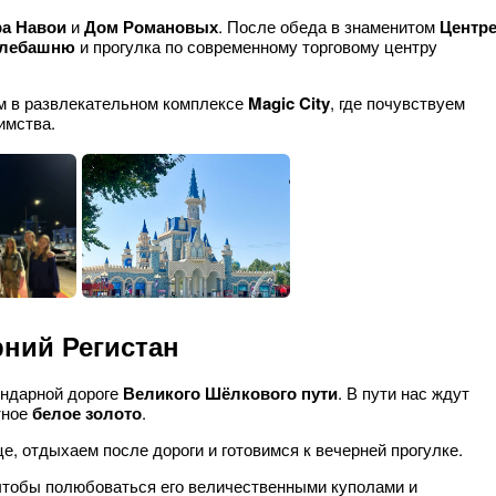
ра Навои
и
Дом Романовых
. После обеда в знаменитом
Центр
елебашню
и прогулка по современному торговому центру
 в развлекательном комплексе
Magic City
, где почувствуем
имства.
рний Регистан
ендарной дороге
Великого Шёлкового пути
. В пути нас ждут
тное
белое золото
.
, отдыхаем после дороги и готовимся к вечерней прогулке.
 чтобы полюбоваться его величественными куполами и