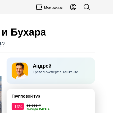
Мои заказы
 и Бухара
ё?
Андрей
Тревел-эксперт в Ташкенте
Групповой тур
66 563 ₽
-13%
выгода 8426 ₽