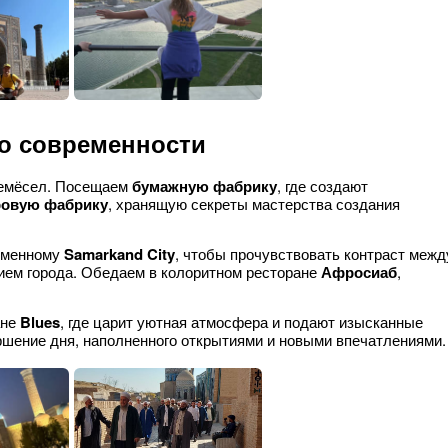
до современности
ремёсел. Посещаем
бумажную фабрику
, где создают
ровую фабрику
, хранящую секреты мастерства создания
еменному
Samarkand City
, чтобы прочувствовать контраст межд
ием города. Обедаем в колоритном ресторане
Афросиаб
,
ане
Blues
, где царит уютная атмосфера и подают изысканные
ршение дня, наполненного открытиями и новыми впечатлениями.