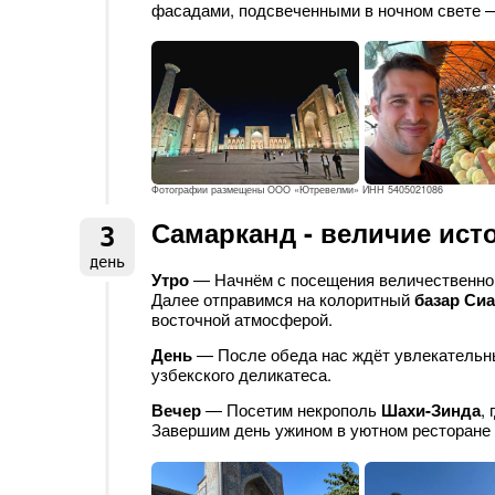
фасадами, подсвеченными в ночном свете —
Фотографии размещены ООО «Ютревелми» ИНН 5405021086
Самарканд - величие ист
3
день
Утро
— Начнём с посещения величественно
Далее отправимся на колоритный
базар Си
восточной атмосферой.
День
— После обеда нас ждёт увлекатель
узбекского деликатеса.
Вечер
— Посетим некрополь
Шахи-Зинда
,
Завершим день ужином в уютном ресторане