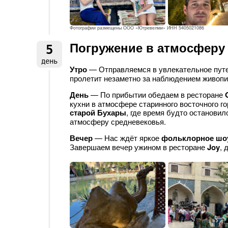
Фотографии размещены ООО «Ютревелми» ИНН 5405021086
Погружение в атмосферу
5
день
Утро
— Отправляемся в увлекательное пут
пролетит незаметно за наблюдением живопи
День
— По прибытии обедаем в ресторане
кухни в атмосфере старинного восточного г
старой Бухары
, где время будто остановил
атмосферу средневековья.
Вечер
— Нас ждёт яркое
фольклорное шо
Завершаем вечер ужином в ресторане
Joy
, 