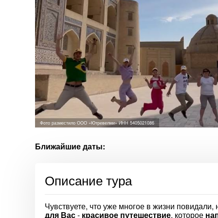
Фото разместило ООО «Ютревелми» ИНН 5405021086
Ближайшие даты:
Описание тура
Чувствуете, что уже многое в жизни повидали,
для Вас
-
красивое путешествие
, которое
на