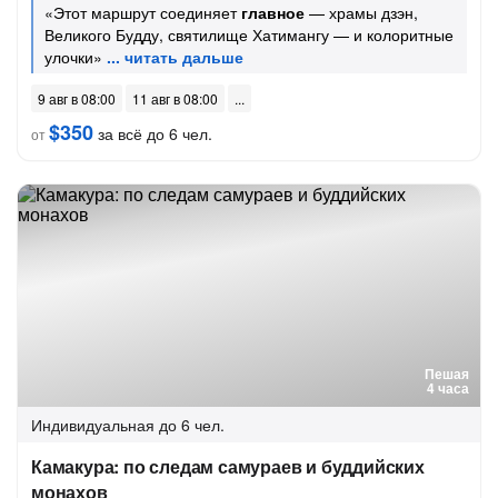
«Этот маршрут соединяет
главное
— храмы дзэн,
Великого Будду, святилище Хатимангу — и колоритные
улочки»
9 авг в 08:00
11 авг в 08:00
$350
за всё до 6 чел.
от
Пешая
4 часа
Индивидуальная
до 6 чел.
Камакура: по следам самураев и буддийских
монахов