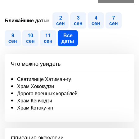
2
3
4
7
Ближайшие даты:
сен
сен
сен
сен
9
10
11
Все
сен
сен
сен
даты
Что можно увидеть
Святилище Хатиман-гу
Храм Хококудзи
Дорога военных кораблей
Храм Кенчодзи
Храм Котоку-ин
Описание экскурсии