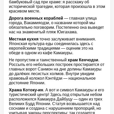
бамбуковый сад при храме: я расскажу об
исторической трагедии, которая произошла в этом
красивом месте.
Дорога военных кораблей
— главная улица
города, Вакамияодзи, о названии которой мы
обязательно поговорим. Постепенно она выведет
нас на знаменитый пляж Юигахама.
Местная кухня
точно заслуживает внимания.
Японская культура еды соединилась здесь с
европейскими традициями — оценим это на
обеде в одном из кафе Камакуры.
Не пропустим и таинственный
храм Кенчодзи
.
Россыпь его небольших построек простирается от
главных ворот Санмон на дне долины Камакуры
до далёких лесистых холмов. Внутри увидим
храмовый колокол Кэнтёдзи — национальное
достояние Японии.
Храма Котоку-ин
. А вот и символ Камакуры и его
туристический центр! Здесь под открытым небом
расположился Камакура Дайбуцу — один из трех
Великих Будд Японии. Статуя возвышается над
соснами и создана с нарушением пропорций, но
учитывая законы перспективы: так создается