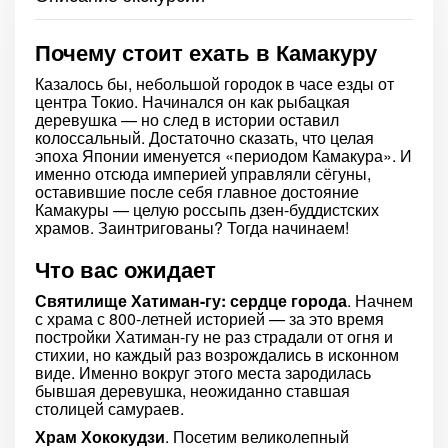
Почему стоит ехать в Камакуру
Казалось бы, небольшой городок в часе езды от
центра Токио. Начинался он как рыбацкая
деревушка — но след в истории оставил
колоссальный. Достаточно сказать, что целая
эпоха Японии именуется «периодом Камакура». И
именно отсюда империей управляли сёгуны,
оставившие после себя главное достояние
Камакуры — целую россыпь дзен-буддистских
храмов. Заинтригованы? Тогда начинаем!
Что вас ожидает
Святилище Хатиман-гу: сердце города
. Начнем
с храма с 800-летней историей — за это время
постройки Хатиман-гу не раз страдали от огня и
стихии, но каждый раз возрождались в исконном
виде. Именно вокруг этого места зародилась
бывшая деревушка, неожиданно ставшая
столицей самураев.
Храм Хококудзи
. Посетим великолепный