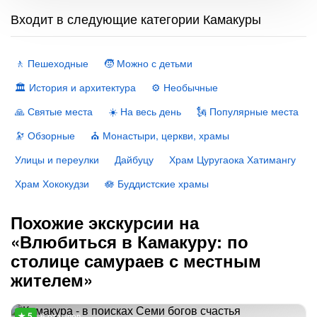
Входит в следующие категории Камакуры
🚶 Пешеходные
🧒 Можно с детьми
🏛 История и архитектура
⚙️ Необычные
🙏 Святые места
☀️ На весь день
🗽 Популярные места
🔭 Обзорные
⛪️ Монастыри, церкви, храмы
Улицы и переулки
Дайбуцу
Храм Цуругаока Хатимангу
Храм Хококудзи
🪷 Буддистские храмы
Похожие экскурсии на
«Влюбиться в Камакуру: по
столице самураев с местным
жителем»
6 отзывов