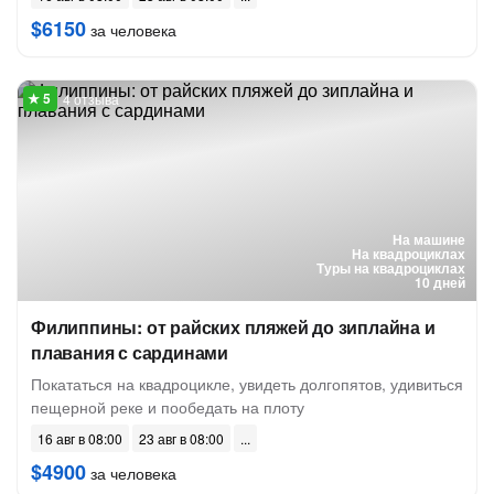
$6150
за человека
4 отзыва
На машине
На квадроциклах
Туры на квадроциклах
10 дней
Филиппины: от райских пляжей до зиплайна и
плавания с сардинами
Покататься на квадроцикле, увидеть долгопятов, удивиться
пещерной реке и пообедать на плоту
16 авг в 08:00
23 авг в 08:00
$4900
за человека