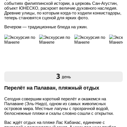
событиях филиппинской истории, а церковь Сан-Агустин,
объект ЮНЕСКО, раскроет величие духовного наследия.
Древние улицы, по которым когда-то ходили конкистадоры,
теперь становятся сценой для ярких фото.
Вечером — традиционные блюда на ужин.
3
день
Перелёт на Палаван, пляжный отдых
Сегодня совершим короткий перелёт и окажемся на
Палаване (Эль-Нидо), одном из самых живописных
островов мира. Местные лагуны с прозрачной водой,
белоснежные пляжи и скалы словно сошли с открытки.
Вас ждёт отдых на пляже Лас Кабанас, единение с
природой и великолепный закат. А ужин под шум прибоя