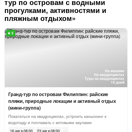
тур по островам с водными
прогулками, активностями и
пляжным отдыхом»
10 отзывов
На машине
На квадроциклах
Туры на квадроциклах
14 дней
Гранд-тур по островам Филиппин: райские
пляжи, природные локации и активный отдых
(мини-группа)
Покататься на квадроциклах, устроить каньонинг к
водопаду и поплавать с китовыми акулами
16 авг в 08:00
23 авг в 08:00