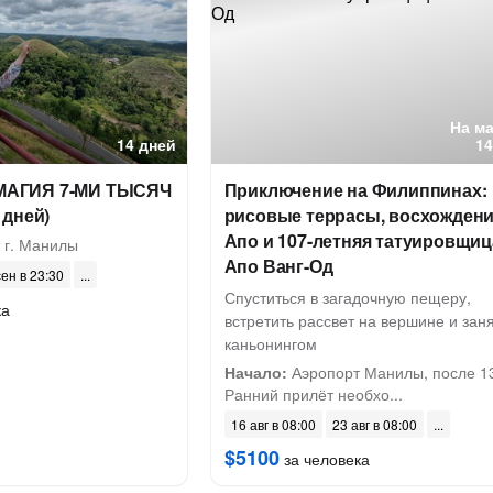
На м
14 дней
14
АГИЯ 7-МИ ТЫСЯЧ
Приключение на Филиппинах:
 дней)
рисовые террасы, восхождени
Апо и 107-летняя татуировщиц
 г. Манилы
Апо Ванг-Од
сен в 23:30
Спуститься в загадочную пещеру,
ка
встретить рассвет на вершине и зан
каньонингом
Начало:
Аэропорт Манилы, после 13
Ранний прилёт необхо...
16 авг в 08:00
23 авг в 08:00
$5100
за человека