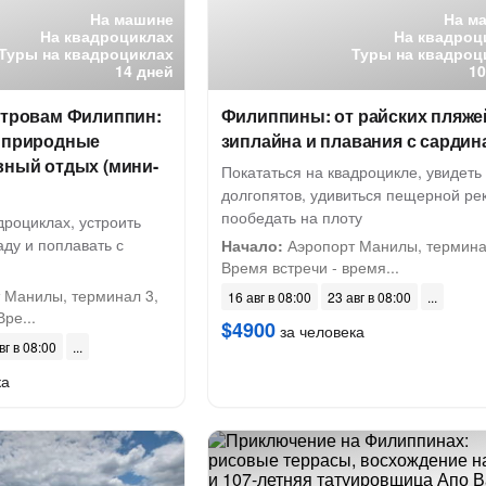
На машине
На м
На квадроциклах
На квадроц
Туры на квадроциклах
Туры на квадроц
14 дней
10
стровам Филиппин:
Филиппины: от райских пляже
, природные
зиплайна и плавания с сарди
вный отдых (мини-
Покататься на квадроцикле, увидеть
долгопятов, удивиться пещерной ре
пообедать на плоту
дроциклах, устроить
аду и поплавать с
Начало:
Аэропорт Манилы, термина
Время встречи - время...
 Манилы, терминал 3,
16 авг в 08:00
23 авг в 08:00
Вре...
$4900
за человека
вг в 08:00
ка