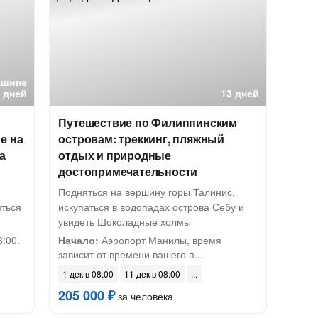
ашине
 дней
13 дней
Путешествие по Филиппинским
е на
островам: треккинг, пляжный
а
отдых и природные
достопримечательности
Подняться на вершину горы Талинис,
яться
искупаться в водопадах острова Себу и
увидеть Шоколадные холмы
:00.
Начало:
Аэропорт Манилы, время
зависит от времени вашего п...
1 дек в 08:00
11 дек в 08:00
205 000 ₽
за человека