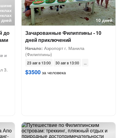
ашине
иклах
иклах
 дней
10 дней
й до
Зачарованные Филиппины - 10
нами
дней приключений
Начало:
Аэропорт г. Манила
(Филиппины)
ке и
23 авг в 13:00
30 авг в 13:00
л 3.
$3500
за человека