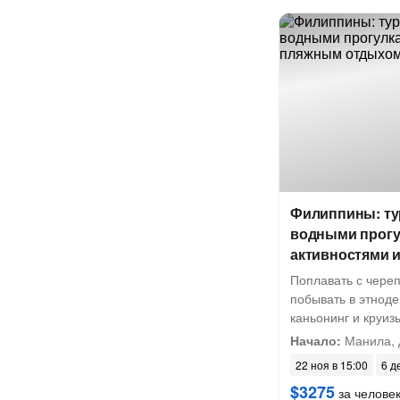
Филиппины: ту
водными прогу
активностями 
Поплавать с чере
побывать в этнод
каньонинг и круиз
Начало:
Манила, 
22 ноя в 15:00
6 д
$3275
за челове