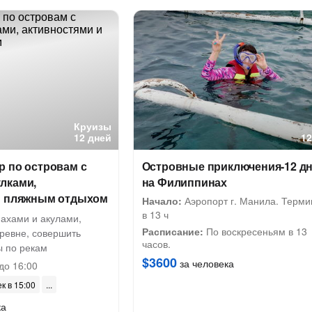
Круизы
12 дней
12
р по островам с
Островные приключения-12 д
лками,
на Филиппинах
и пляжным отдыхом
Начало:
Аэропорт г. Манила. Терми
в 13 ч
пахами и акулами,
Расписание:
По воскресеньям в 13
еревне, совершить
часов.
ы по рекам
$3600
за человека
до 16:00
ек в 15:00
ка