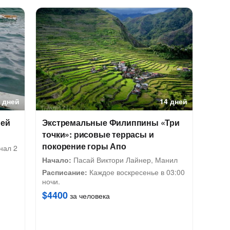
 дней
14 дней
ней
Экстремальные Филиппины «Три
точки»: рисовые террасы и
покорение горы Апо
нал 2
Начало:
Пасай Виктори Лайнер, Манил
Расписание:
Каждое воскресенье в 03:00
ночи.
$4400
за человека