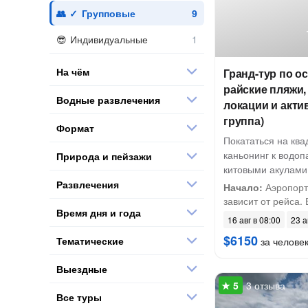
Групповые
Индивидуальные
На чём
Гранд-тур по о
райские пляжи
Водные развлечения
локации и акти
группа)
Формат
Покататься на ква
каньонинг к водоп
Природа и пейзажи
китовыми акулами
Развлечения
Начало:
Аэропорт
зависит от рейса. 
Время дня и года
16 авг в 08:00
23 а
$6150
Тематические
за челове
Выездные
3 отзыва
Все туры