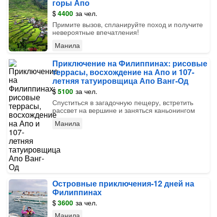
горы Апо
$
4400
за чел.
Примите вызов, спланируйте поход и получите
невероятные впечатления!
Манила
Приключение на Филиппинах: рисовые
террасы, восхождение на Апо и 107-
летняя татуировщица Апо Ванг-Од
$
5100
за чел.
Спуститься в загадочную пещеру, встретить
рассвет на вершине и заняться каньонингом
Манила
Островные приключения-12 дней на
Филиппинах
$
3600
за чел.
Манила