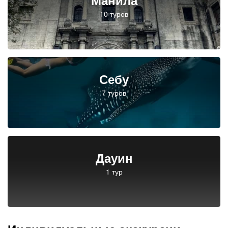
Манила
Себу
Дауин