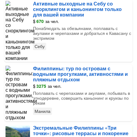
Активные выходные на Себу со
снорклингом и каньонингом только
для вашей компании
$
670
за чел.
Понаблюдать за обезьянами, поплавать с
акулами и черепахами и добраться к Кавасану с
экстримом
Себу
Филиппины: тур по островам с
водными прогулками, активностями и
пляжным отдыхом
$
3275
за чел.
Поплавать с черепахами и акулами, побывать в
этнодеревне, совершить каньонинг и круизы по
рекам
Манила
Экстремальные Филиппины «Три
точки»: рисовые террасы и покорение