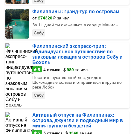
Себу
Филиппины: гранд-тур по островам
от
274320
₽
за чел.
За 11 дней ты окажешься в сердце Манилы
Себу
Филиппинский экспресс-трип:
индивидуальное путешествие по
знаковым локациям островов Себу и
Бохоль
5
4
отзыва
$
989
за чел.
Посетить рукотворный лес, увидеть
Шоколадные холмы и отправиться в круиз по
реке Лобок
Себу
Активный отпуск на Филиппинах:
острова, джунгли и подводный мир в
мини-группе и без детей
5
5
отзывов
$
3340
за чел.