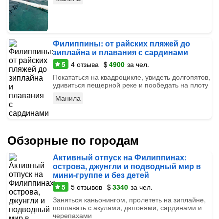
Филиппины: от райских пляжей до
зиплайна и плавания с сардинами
5
4
отзыва
$
4900
за чел.
Покататься на квадроцикле, увидеть долгопятов,
удивиться пещерной реке и пообедать на плоту
Манила
Обзорные по городам
Активный отпуск на Филиппинах:
острова, джунгли и подводный мир в
мини-группе и без детей
5
5
отзывов
$
3340
за чел.
Заняться каньонингом, пролететь на зиплайне,
поплавать с акулами, дюгонями, сардинами и
черепахами