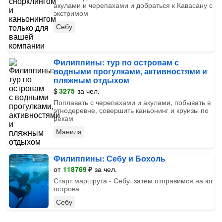
акулами и черепахами и добраться к Кавасану с
экстримом
Себу
Филиппины: тур по островам с
водными прогулками, активностями и
пляжным отдыхом
$
3275
за чел.
Поплавать с черепахами и акулами, побывать в
этнодеревне, совершить каньонинг и круизы по
рекам
Манила
Филиппины: Себу и Бохоль
от
118769
₽
за чел.
Старт маршрута - Себу, затем отправимся на юг
острова
Себу