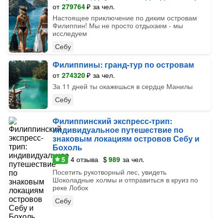
от
279764
₽
за чел.
Настоящее приключение по диким островам
Филиппин! Мы не просто отдыхаем - мы
исследуем
Себу
Филиппины: гранд-тур по островам
от
274320
₽
за чел.
За 11 дней ты окажешься в сердце Манилы
Себу
Филиппинский экспресс-трип:
индивидуальное путешествие по
знаковым локациям островов Себу и
Бохоль
5
4
отзыва
$
989
за чел.
Посетить рукотворный лес, увидеть
Шоколадные холмы и отправиться в круиз по
реке Лобок
Себу