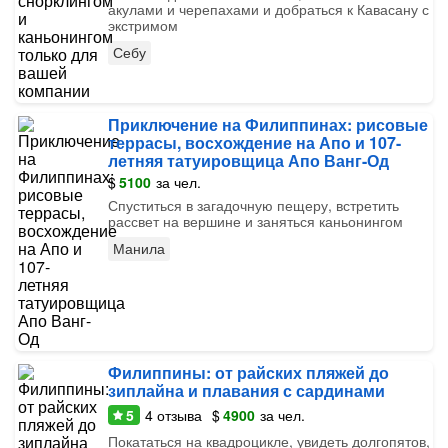
акулами и черепахами и добраться к Кавасану с
экстримом
Себу
Приключение на Филиппинах: рисовые
террасы, восхождение на Апо и 107-
летняя татуировщица Апо Ванг-Од
$
5100
за чел.
Спуститься в загадочную пещеру, встретить
рассвет на вершине и заняться каньонингом
Манила
Филиппины: от райских пляжей до
зиплайна и плавания с сардинами
5
4
отзыва
$
4900
за чел.
Покататься на квадроцикле, увидеть долгопятов,