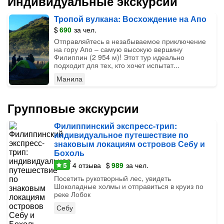
Индивидуальные экскурсии
Тропой вулкана: Восхождение на Апо
$
690
за чел.
Отправляйтесь в незабываемое приключение
на гору Апо – самую высокую вершину
Филиппин (2 954 м)! Этот тур идеально
подходит для тех, кто хочет испытат...
Манила
Групповые экскурсии
Филиппинский экспресс-трип:
индивидуальное путешествие по
знаковым локациям островов Себу и
Бохоль
5
4
отзыва
$
989
за чел.
Посетить рукотворный лес, увидеть
Шоколадные холмы и отправиться в круиз по
реке Лобок
Себу