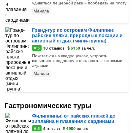
удивиться пещерной реке и пообедать на плоту
Манила
Гранд-тур по островам Филиппин:
райские пляжи, природные локации и
активный отдых (мини-группа)
5
10
отзывов
$
6150
за чел.
Покататься на квадроциклах, устроить
каньонинг к водопаду и поплавать с китовыми
акулами
Манила
Гастрономические туры
Филиппины: от райских пляжей до
зиплайна и плавания с сардинами
5
4
отзыва
$
4900
за чел.