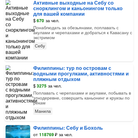
Активные выходные на Себу со
снорклингом и каньонингом только
для вашей компании
$
670
за чел.
Понаблюдать за обезьянами, поплавать с
акулами и черепахами и добраться к Кавасану с
экстримом
Себу
Филиппины: тур по островам с
водными прогулками, активностями и
пляжным отдыхом
$
3275
за чел.
Поплавать с черепахами и акулами, побывать в
этнодеревне, совершить каньонинг и круизы по
рекам
Манила
Филиппины: Себу и Бохоль
от
118769
₽
за чел.