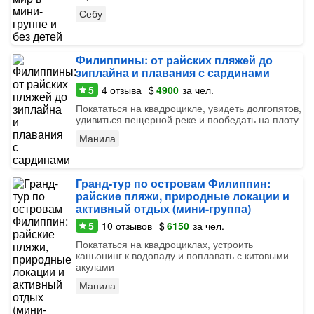
Себу
Филиппины: от райских пляжей до
зиплайна и плавания с сардинами
5
4
отзыва
$
4900
за чел.
Покататься на квадроцикле, увидеть долгопятов,
удивиться пещерной реке и пообедать на плоту
Манила
Гранд-тур по островам Филиппин:
райские пляжи, природные локации и
активный отдых (мини-группа)
5
10
отзывов
$
6150
за чел.
Покататься на квадроциклах, устроить
каньонинг к водопаду и поплавать с китовыми
акулами
Манила