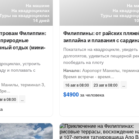
На машине
На м
На квадроциклах
На квадроц
Туры на квадроциклах
Туры на квадроц
14 дней
10
стровам Филиппин:
Филиппины: от райских пляже
, природные
зиплайна и плавания с сарди
вный отдых (мини-
Покататься на квадроцикле, увидеть
долгопятов, удивиться пещерной ре
пообедать на плоту
дроциклах, устроить
аду и поплавать с
Начало:
Аэропорт Манилы, термина
Время встречи - время...
 Манилы, терминал 3,
16 авг в 08:00
23 авг в 08:00
Вре...
$4900
за человека
вг в 08:00
ка