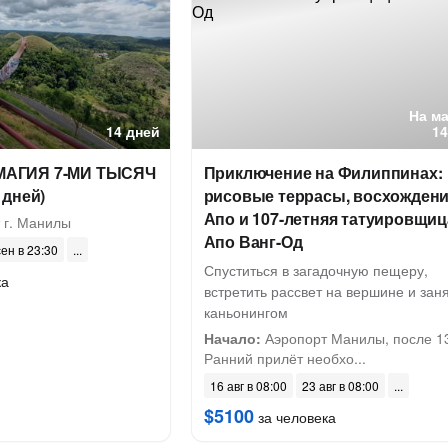
На м
14 дней
14
АГИЯ 7-МИ ТЫСЯЧ
Приключение на Филиппинах:
 дней)
рисовые террасы, восхождени
Апо и 107-летняя татуировщиц
 г. Манилы
Апо Ванг-Од
сен в 23:30
Спуститься в загадочную пещеру,
ка
встретить рассвет на вершине и зан
каньонингом
Начало:
Аэропорт Манилы, после 13
Ранний прилёт необхо...
16 авг в 08:00
23 авг в 08:00
$5100
за человека