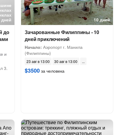
ашине
иклах
иклах
 дней
10 дней
й до
Зачарованные Филиппины - 10
нами
дней приключений
Начало:
Аэропорт г. Манила
(Филиппины)
ке и
23 авг в 13:00
30 авг в 13:00
л 3.
$3500
за человека