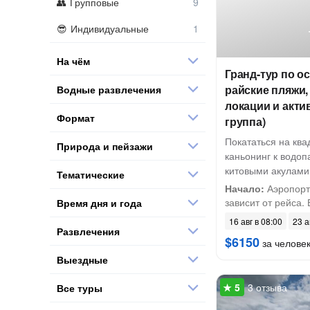
Групповые
Индивидуальные
На чём
Гранд-тур по о
райские пляжи
Водные развлечения
локации и акти
Формат
группа)
Покататься на ква
Природа и пейзажи
каньонинг к водоп
китовыми акулами
Тематические
Начало:
Аэропорт
зависит от рейса. 
Время дня и года
16 авг в 08:00
23 а
Развлечения
$6150
за челове
Выездные
3 отзыва
Все туры