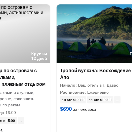
Круизы
12 дней
р по островам с
Тропой вулкана: Восхождение
лками,
Апо
и пляжным отдыхом
Начало:
Ваш отель в г. Давао
Расписание:
Ежедневно
пахами и акулами,
еревне, совершить
10 авг в 05:00
11 авг в 05:00
ы по рекам
$690
за человека
до 16:00
ек в 15:00
ка