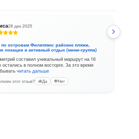
иса
28 дек 2025
А
р по островам Филиппин: райские пляжи,
Гран
е локации и активный отдых (мини-группа)
прир
митрий составил уникальный маршрут на 16
Филип
ы остались в полном восторге. За это время
меша
обывать
читать дальше
отпра
лезен этот отзыв?
Вам б
Да
Нет