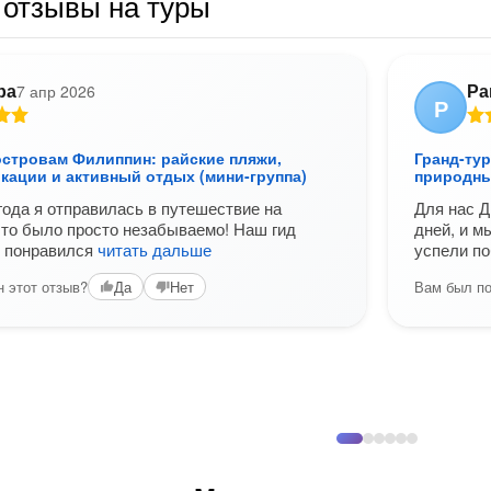
 отзывы на туры
ра
Ра
7 апр 2026
Р
островам Филиппин: райские пляжи,
Гранд-ту
кации и активный отдых (мини-группа)
природны
 года я отправилась в путешествие на
Для нас Д
то было просто незабываемо! Наш гид
дней, и м
у понравился
читать дальше
успели п
 этот отзыв?
Вам был по
Да
Нет