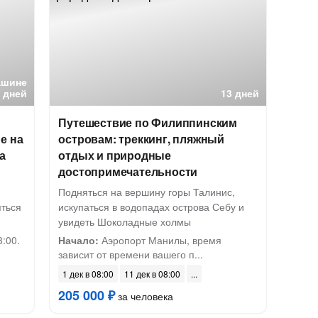
ашине
 дней
13 дней
Путешествие по Филиппинским
е на
островам: треккинг, пляжный
а
отдых и природные
достопримечательности
Подняться на вершину горы Талинис,
яться
искупаться в водопадах острова Себу и
увидеть Шоколадные холмы
:00.
Начало:
Аэропорт Манилы, время
зависит от времени вашего п...
1 дек в 08:00
11 дек в 08:00
205 000 ₽
за человека