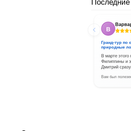
Последние
Варва
В
Гранд-тур по 
природные ло
В марте этого
Филиппины и э
Дмитрий сраз
Вам был полезен