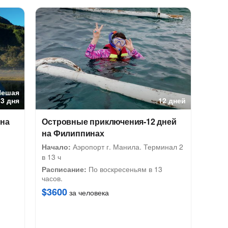
Пешая
3 дня
12 дней
 на
Островные приключения-12 дней
на Филиппинах
Начало:
Аэропорт г. Манила. Терминал 2
в 13 ч
Расписание:
По воскресеньям в 13
часов.
$3600
за человека