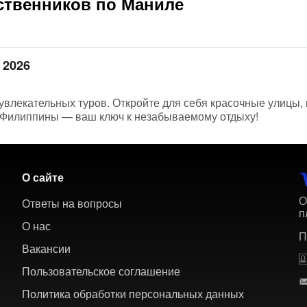
ственников по Маниле
 2026
увлекательных туров. Откройте для себя красочные улицы,
 Филиппины — ваш ключ к незабываемому отдыху!
О сайте
О
Ответы на вопросы
п
О нас
П
Вакансии
Пользовательское соглашение
Политика обработки персональных данных