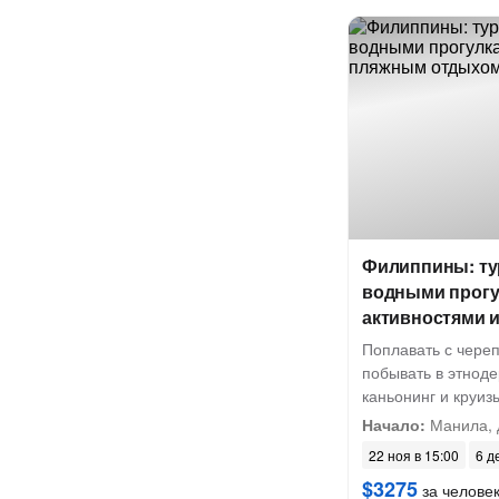
Филиппины: ту
водными прогу
активностями 
Поплавать с чере
побывать в этнод
каньонинг и круиз
Начало:
Манила, 
22 ноя в 15:00
6 д
$3275
за челове