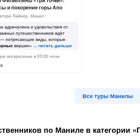
 Филиппины «Три точки»:
сы и покорение горы Апо
ктори Лайнер, Манил
а адреналина и удовольствия от
важных путешественников ждёт
 — потрясающие виды, которые
орных
вершин»
ое воскресенье в 03:00 ночи.
ка
Все туры Манилы
твенников по Маниле в категории «