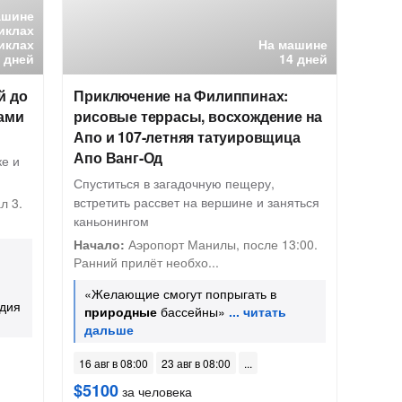
ашине
иклах
иклах
На машине
 дней
14 дней
й до
Приключение на Филиппинах:
нами
рисовые террасы, восхождение на
Апо и 107-летняя татуировщица
Апо Ванг-Од
ке и
Спуститься в загадочную пещеру,
встретить рассвет на вершине и заняться
л 3.
каньонингом
Начало:
Аэропорт Манилы, после 13:00.
Ранний прилёт необхо...
«Желающие смогут попрыгать в
едия
природные
бассейны»
16 авг в 08:00
23 авг в 08:00
$5100
за человека