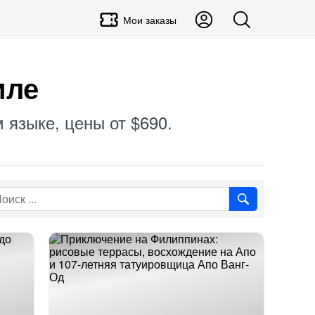
Мои заказы
иле
 языке, цены от $690.