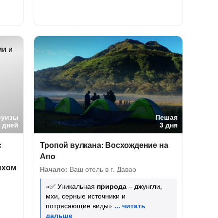
руизы
Пешая
 дней
3 дня
с
Тропой вулкана: Восхождение на
Апо
ыхом
Начало:
Ваш отель в г. Давао
«✅ Уникальная
природа
– джунгли,
мхи, серные источники и
потрясающие виды»