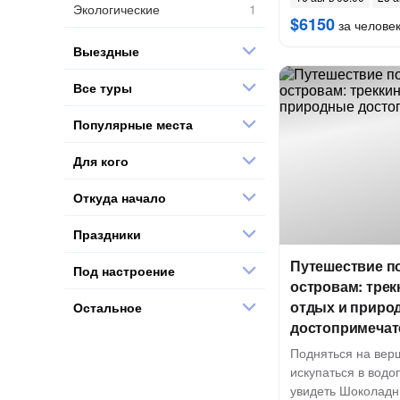
Экологические
$6150
за челове
Выездные
Все туры
Популярные места
Для кого
Откуда начало
Праздники
Путешествие п
Под настроение
островам: трек
отдых и приро
Остальное
достопримечат
Подняться на вер
искупаться в водо
увидеть Шоколад