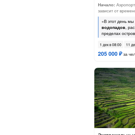
Начало:
Аэропорт
зависит от времени
«В этот день мы
водопадов
, ра
пределах остро
1 дек в 08:00
11 де
205 000 ₽
за че