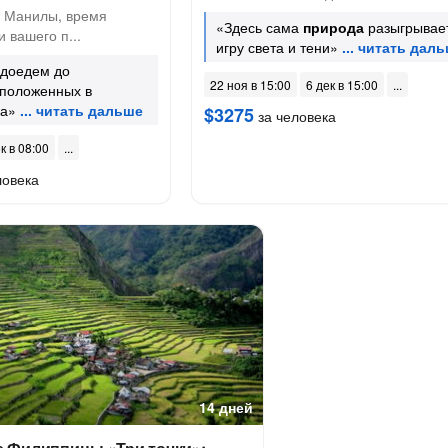
 Манилы, время
«Здесь сама
природа
разыгрывае
 вашего п...
игру света и тени»
 доедем до
22 ноя в 15:00
6 дек в 15:00
сположенных в
ва»
$3275
за человека
к в 08:00
ловека
14 дней