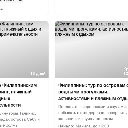
ка
К
13 дней
12
о Филиппинским
Филиппины: тур по островам 
кинг, пляжный
водными прогулками,
дные
активностями и пляжным отд
ельности
Поплавать с черепахами и акулами,
побывать в этнодеревне, совершить
шину горы Талинис,
каньонинг и круизы по рекам
падах острова Себу и
ные холмы
Начало:
Манила, до 16:00