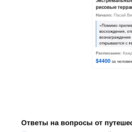
Экстремальные
рисовые терра
Начало:
Пасай Ви
«Помимо прилив
восхождения, от
вознаграждение
открываются с
г
Расписание:
Кажд
$4400
за челове
Ответы на вопросы от путешес