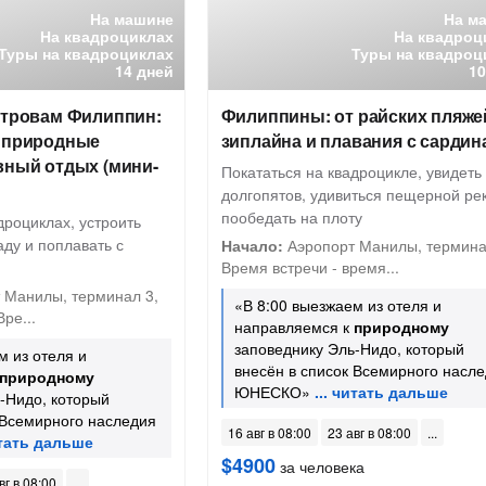
На машине
На м
На квадроциклах
На квадроц
Туры на квадроциклах
Туры на квадроц
14 дней
10
стровам Филиппин:
Филиппины: от райских пляже
, природные
зиплайна и плавания с сарди
вный отдых (мини-
Покататься на квадроцикле, увидеть
долгопятов, удивиться пещерной ре
пообедать на плоту
дроциклах, устроить
аду и поплавать с
Начало:
Аэропорт Манилы, термина
Время встречи - время...
 Манилы, терминал 3,
«В 8:00 выезжаем из отеля и
Вре...
направляемся к
природному
заповеднику Эль-Нидо, который
м из отеля и
внесён в список Всемирного насл
природному
ЮНЕСКО»
-Нидо, который
 Всемирного наследия
16 авг в 08:00
23 авг в 08:00
$4900
за человека
вг в 08:00