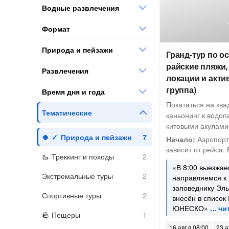
Водные развлечения
Формат
Природа и пейзажи
Гранд-тур по о
райские пляжи
Развлечения
локации и акти
группа)
Время дня и года
Покататься на ква
Тематические
каньонинг к водоп
китовыми акулами
Природа и пейзажи
Начало:
Аэропорт
зависит от рейса. 
Треккинг и походы
«В 8:00 выезжае
Экстремальные туры
направляемся к
заповеднику Эль
Спортивные туры
внесён в список
ЮНЕСКО»
Пещеры
16 авг в 08:00
23 а