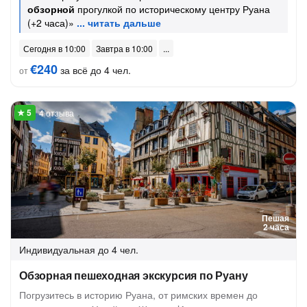
обзорной
прогулкой по историческому центру Руана
(+2 часа)»
Сегодня в 10:00
Завтра в 10:00
€240
за всё до 4 чел.
от
4 отзыва
Пешая
2 часа
Индивидуальная
до 4 чел.
Обзорная пешеходная экскурсия по Руану
Погрузитесь в историю Руана, от римских времен до