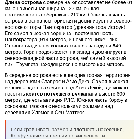
Длина острова
с севера на юг составляет не более 61
км, а наибольшая ширина - 27 км, общая
протяженность побережья - 217 км. Северная часть
острова в основном гористая и доминирует на северо-
востоке от горы Пантократор (древняя гора Истоун).
Его самая высокая вершина - восточная часть
Пантократора (914 метров) и немного ниже - пик
Стравоскиади в нескольких милях к западу на 849
метров. Гора продолжается на запад и доминирует в
северо-западной части острова, чей самый высокий
пик - Трумпета находящаяся на высоте 600 метров.
В середине острова есть еще одна горная территория
над деревнями Ставрос и Агио Дека. Самая высокая
вершина здесь находится над Агио-Декой, где можно
посетить
кратер потухшего вулкана
на высоте 600
метров, где есть авиация РЛС. Южная часть Корфу в
основном плоская с несколькими холмами над
деревнями Хломос и Сен-Маттеос.
Если сравнивать размер и плотность населения,
Корфу является третьим по численности