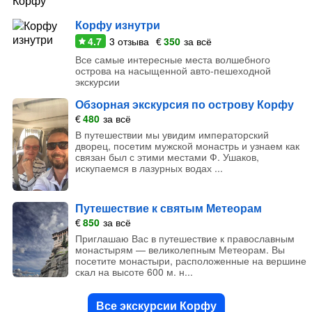
Корфу изнутри
4.7
3
отзыва
€
350
за всё
Все самые интересные места волшебного
острова на насыщенной авто-пешеходной
экскурсии
Обзорная экскурсия по острову Корфу
€
480
за всё
В путешествии мы увидим императорский
дворец, посетим мужской монастрь и узнаем как
связан был с этими местами Ф. Ушаков,
искупаемся в лазурных водах ...
Путешествие к святым Метеорам
€
850
за всё
Приглашаю Вас в путешествие к православным
монастырям — великолепным Метеорам. Вы
посетите монастыри, расположенные на вершине
скал на высоте 600 м. н...
Все экскурсии Корфу