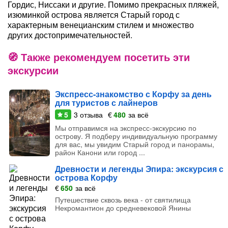
Гордис, Ниссаки и другие. Помимо прекрасных пляжей,
изюминкой острова является Старый город с
характерным венецианским стилем и множество
других достопримечательностей.
Также рекомендуем посетить эти
экскурсии
Экспресс-знакомство с Корфу за день
для туристов с лайнеров
5
3
отзыва
€
480
за всё
Мы отправимся на экспресс-экскурсию по
острову. Я подберу индивидуальную программу
для вас, мы увидим Старый город и панорамы,
район Канони или город ...
Древности и легенды Эпира: экскурсия с
острова Корфу
€
650
за всё
Путешествие сквозь века - от святилища
Некромантион до средневековой Янины