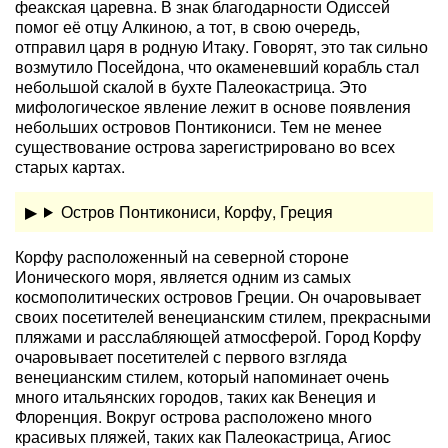
феакская царевна. В знак благодарности Одиссей
помог её отцу Алкиною, а тот, в свою очередь,
отправил царя в родную Итаку. Говорят, это так сильно
возмутило Посейдона, что окаменевший корабль стал
небольшой скалой в бухте Палеокастрица. Это
мифологическое явление лежит в основе появления
небольших островов Понтикониси. Тем не менее
существование острова зарегистрировано во всех
старых картах.
Остров Понтикониси, Корфу, Греция
Корфу расположенный на северной стороне
Ионического моря, является одним из самых
космополитических островов Греции. Он очаровывает
своих посетителей венецианским стилем, прекрасными
пляжами и расслабляющей атмосферой. Город Корфу
очаровывает посетителей с первого взгляда
венецианским стилем, который напоминает очень
много итальянских городов, таких как Венеция и
Флоренция. Вокруг острова расположено много
красивых пляжей, таких как Палеокастрица, Агиос