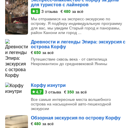
для туристов с лайнеров
5
3
отзыва
€
480
за всё
Мы отправимся на экспресс-экскурсию по
острову. Я подберу индивидуальную программу
для вас, мы увидим Старый город и панорамы,
район Канони или город ...
Древности и легенды Эпира: экскурсия с
острова Корфу
€
650
за всё
Путешествие сквозь века - от святилища
Некромантион до средневековой Янины
Корфу изнутри
4.7
3
отзыва
€
350
за всё
Все самые интересные места волшебного
острова на насыщенной авто-пешеходной
экскурсии
Обзорная экскурсия по острову Корфу
€
480
за всё