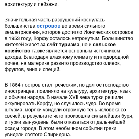
архитектуру и пейзажи.
Значительная часть разрушений коснулась
большинства
островов
во время сильного
землетрясения, которое достигло Ионических островов
в 1953 году, Корфу осталось нетронутым. Большинство
жителей живёт
за счёт туризма
, но и
сельское
хозяйство
также является основным источником
дохода. Благодаря влажному климату и плодородной
почве, на материке развито производство оливок,
фруктов, вина и специй.
В 1864 г остров стал греческим, но долгое господство
иностранцев, повлияло на культуру, архитектуру, язык
и обычаи народа. В начале XVII века турки решили
оккупировать Корфу, но случилось чудо. Во время
штурма, моряки увидели огромную тень человека со
свечей, в результате чего произошла сильнейшая буря,
и турки вынуждены были отказаться от дальнейшей
осады города. В этом необычном событии греки
увидели святого Спиридона.