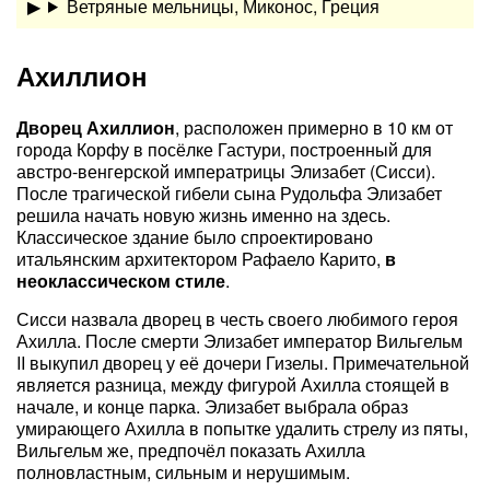
Ветряные мельницы, Миконос, Греция
Ахиллион
Дворец Ахиллион
, расположен примерно в 10 км от
города Корфу в посёлке Гастури, построенный для
австро-венгерской императрицы Элизабет (Сисси).
После трагической гибели сына Рудольфа Элизабет
решила начать новую жизнь именно на здесь.
Классическое здание было спроектировано
итальянским архитектором Рафаело Карито,
в
неоклассическом стиле
.
Сисси назвала дворец в честь своего любимого героя
Ахилла. После смерти Элизабет император Вильгельм
II выкупил дворец у её дочери Гизелы. Примечательной
является разница, между фигурой Ахилла стоящей в
начале, и конце парка. Элизабет выбрала образ
умирающего Ахилла в попытке удалить стрелу из пяты,
Вильгельм же, предпочёл показать Ахилла
полновластным, сильным и нерушимым.