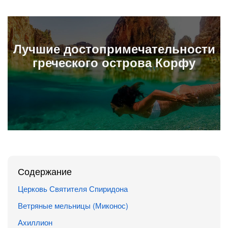
Лучшие досто­приме­чатель­ности
греческого острова Корфу
Содержание
Церковь Святителя Спиридона
Ветряные мельницы (Миконос)
Ахиллион