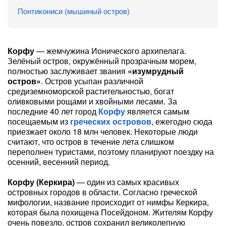
Понтикониси (мышиный остров)
Корфу
— жемчужина Ионического архипелага.
Зелёный остров, окружённый прозрачным морем,
полностью заслуживает звания
«изумрудный
остров»
. Остров усыпан различной
средиземноморской растительностью, богат
оливковыми рощами и хвойными лесами. За
последние 40 лет город
Корфу
является самым
посещаемым из
греческих островов
, ежегодно сюда
приезжает около 18 млн человек. Некоторые люди
считают, что остров в течение лета слишком
переполнен туристами, поэтому планируют поездку на
осенний, весенний период.
Корфу (Керкира)
— один из самых красивых
островных городов в области. Согласно греческой
мифологии, название происходит от нимфы Керкира,
которая была похищена Посейдоном. Жителям Корфу
очень повезло, остров сохранил великолепную