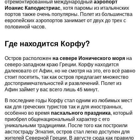
отремонтированный международный
аэропорт
Иоанис Каподистриас
, хотя паромы из итальянских
портов также очень популярны. Полет из большинства
европейских аэропортов занимает от двух до трех с
половиной часов.
Где находится Корфу?
Остров расположен
на севере Ионического моря
на
северо-западном краю Греции. Корфу находится
далековато от Афин, но не смотря на это, его всё равно
стоит посетить, так как остров предлагает множество
достопримечательностей и развлечений. Полет из
Афин займет у вас всего лишь 45 минут.
В последние годы Корфу стал одним из любимых мест
как для греческих туристов так и для иностранных,
особенно во время
пасхального праздника
, который
приобрел общенациональный характер с его
уникальными традициями. После того как построили
австостраду Эгнатия, остров стал легко доступен для
жителей Северной Греции. В августе сюда как правило