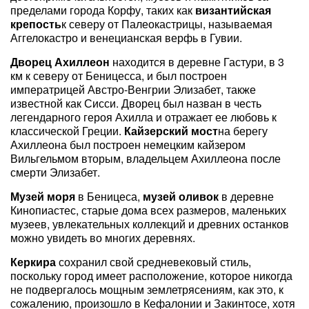
пределами города Корфу, таких как
византийская
крепость
к северу от Палеокастрицы, называемая
Аггелокастро и венецианская верфь в Гувии.
Дворец Ахиллеон
находится в деревне Гастури, в 3
км к северу от Беницесса, и был построен
императрицей Австро-Венгрии Элизабет, также
известной как Сисси. Дворец был назван в честь
легендарного героя Ахилла и отражает ее любовь к
классической Греции.
Кайзерский мост
на берегу
Ахиллеона был построен немецким кайзером
Вильгельмом вторым, владельцем Ахиллеона после
смерти Элизабет.
Музей моря
в Беницеса,
музей оливок
в деревне
Кинопиастес, старые дома всех размеров, маленьких
музеев, увлекательных коллекций и древних останков
можно увидеть во многих деревнях.
Керкира
сохранил свой средневековый стиль,
поскольку город имеет расположение, которое никогда
не подвергалось мощным землетрясениям, как это, к
сожалению, произошло в Кефалонии и Закинтосе, хотя