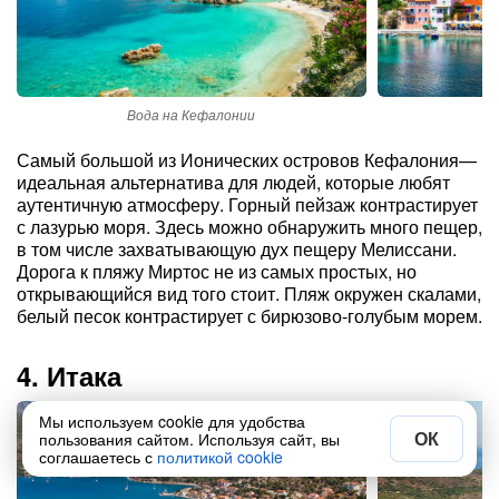
Вода на Кефалонии
А
Самый большой из Ионических островов Кефалония—
идеальная альтернатива для людей, которые любят
аутентичную атмосферу. Горный пейзаж контрастирует
с лазурью моря. Здесь можно обнаружить много пещер,
в том числе захватывающую дух пещеру Мелиссани.
Дорога к пляжу Миртос не из самых простых, но
открывающийся вид того стоит. Пляж окружен скалами,
белый песок контрастирует с бирюзово-голубым морем.
4. Итака
Мы используем cookie для удобства
ОК
пользования сайтом. Используя сайт, вы
соглашаетесь с
политикой cookie