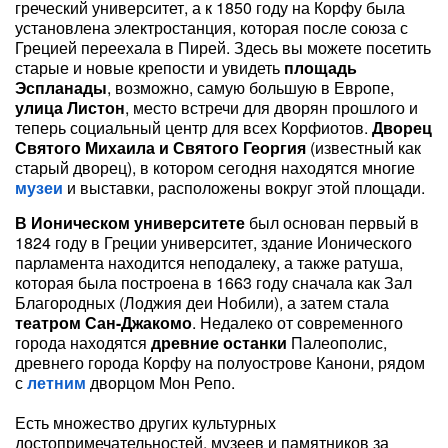
греческий университет, а к 1850 году на Корфу была
установлена ​​электростанция, которая после союза с
Грецией переехала в Пирей. Здесь вы можете посетить
старые и новые крепости и увидеть
площадь
Эспланады
, возможно, самую большую в Европе,
улица Листон
, место встречи для дворян прошлого и
теперь социальный центр для всех Корфиотов.
Дворец
Святого Михаила и Святого Георгия
(известный как
старый дворец), в котором сегодня находятся многие
музеи
и выставки, расположены вокруг этой площади.
В Ионическом университете
был основан первый в
1824 году в Греции университет, здание Ионического
парламента находится неподалеку, а также ратуша,
которая была построена в 1663 году сначала как Зал
Благородных (Лоджия деи Нобили), а затем стала
театром Сан-Джакомо
. Недалеко от современного
города находятся
древние останки
Палеополис,
древнего города Корфу на полуострове Канони, рядом
с
летним
дворцом Мон Репо.
Есть множество других культурных
достопримечательностей, музеев и памятников за