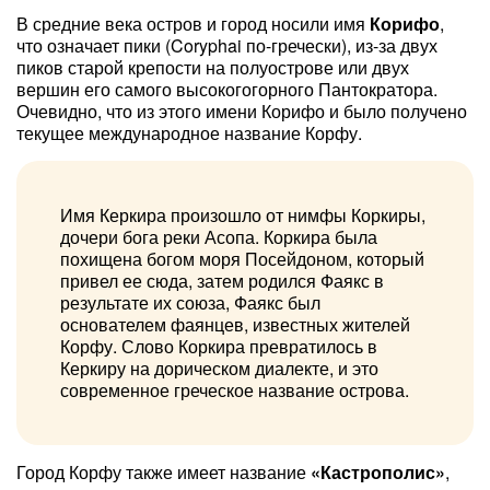
В средние века остров и город носили имя
Корифо
,
что означает пики (Coryphai по-гречески), из-за двух
пиков старой крепости на полуострове или двух
вершин его самого высокогогорного Пантократора.
Очевидно, что из этого имени Корифо и было получено
текущее международное название Корфу.
Имя Керкира произошло от нимфы Коркиры,
дочери бога реки Асопа. Коркира была
похищена богом моря Посейдоном, который
привел ее сюда, затем родился Фаякс в
результате их союза, Фаякс был
основателем фаянцев, известных жителей
Корфу. Слово Коркира превратилось в
Керкиру на дорическом диалекте, и это
современное греческое название острова.
Город Корфу также имеет название
«Кастрополис»
,